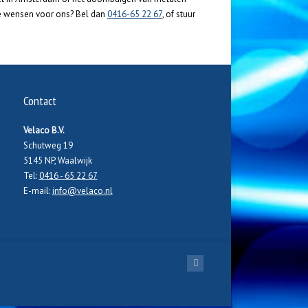
eke wensen voor ons? Bel dan
0416-65 22 67
, of stuur
Contact
Velaco B.V.
Schutweg 19
5145 NP, Waalwijk
Tel:
0416 - 65 22 67
E-mail:
info@velaco.nl