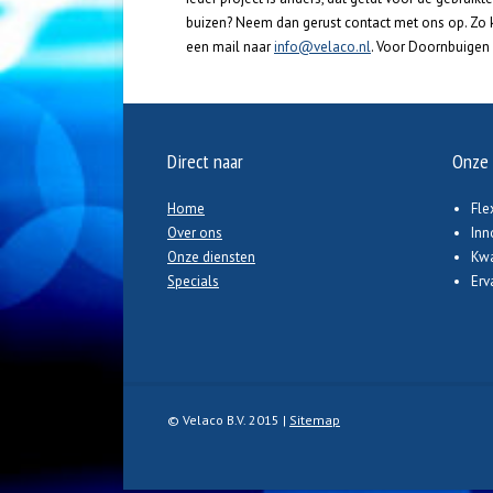
buizen? Neem dan gerust contact met ons op. Zo k
een mail naar
info@velaco.nl
. Voor Doornbuigen
Direct naar
Onze 
Home
Fle
Over ons
Inn
Onze diensten
Kwa
Specials
Erv
© Velaco B.V. 2015 |
Sitemap