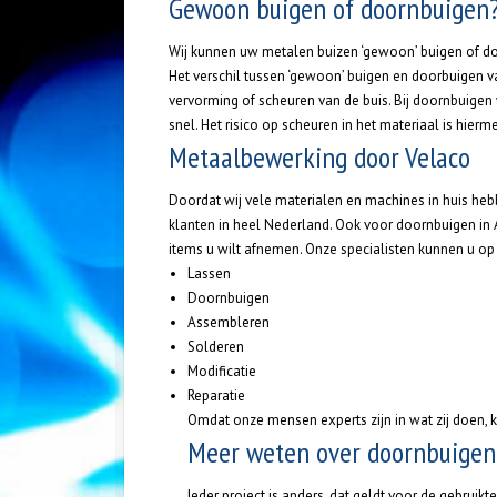
Gewoon buigen of doornbuigen
Wij kunnen uw metalen buizen ‘gewoon’ buigen of do
Het verschil tussen ‘gewoon’ buigen en doorbuigen va
vervorming of scheuren van de buis. Bij doornbuigen
snel. Het risico op scheuren in het materiaal is hie
Metaalbewerking door Velaco
Doordat wij vele materialen en machines in huis he
klanten in heel Nederland. Ook voor doornbuigen in 
items u wilt afnemen. Onze specialisten kunnen u op
Lassen
Doornbuigen
Assembleren
Solderen
Modificatie
Reparatie
Omdat onze mensen experts zijn in wat zij doen, 
Meer weten over doornbuigen
Ieder project is anders, dat geldt voor de gebrui