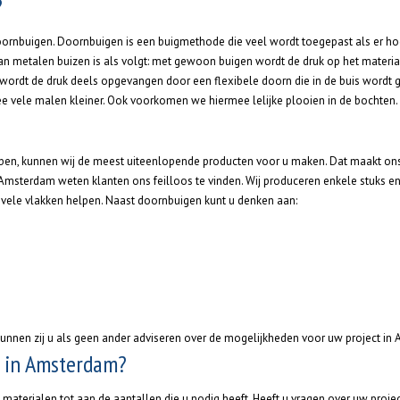
?
ornbuigen. Doornbuigen is een buigmethode die veel wordt toegepast als er hog
n metalen buizen is als volgt: met gewoon buigen wordt de druk op het materiaa
 wordt de druk deels opgevangen door een flexibele doorn die in de buis wordt g
rmee vele malen kleiner. Ook voorkomen we hiermee lelijke plooien in de bochten.
bben, kunnen wij de meest uiteenlopende producten voor u maken. Dat maakt ons
Amsterdam weten klanten ons feilloos te vinden. Wij produceren enkele stuks en 
 vele vlakken helpen. Naast doornbuigen kunt u denken aan:
kunnen zij u als geen ander adviseren over de mogelijkheden voor uw project in
 in Amsterdam?
kte materialen tot aan de aantallen die u nodig heeft. Heeft u vragen over uw pr