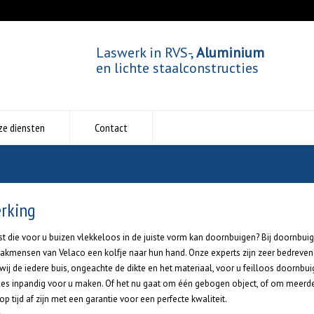
Laswerk in RVS-,
Aluminium
en lichte staalconstructies
ze diensten
Contact
erking
die voor u buizen vlekkeloos in de juiste vorm kan doornbuigen? Bij doornbuige
 vakmensen van Velaco een kolfje naar hun hand. Onze experts zijn zeer bedreve
 de iedere buis, ongeachte de dikte en het materiaal, voor u feilloos doornbuig
alles inpandig voor u maken. Of het nu gaat om één gebogen object, of om meerd
 tijd af zijn met een garantie voor een perfecte kwaliteit.