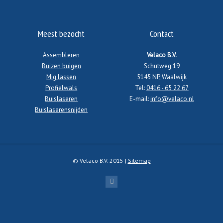
Meest bezocht
Contact
Assembleren
Velaco B.V.
Buizen buigen
Schutweg 19
Mig lassen
5145 NP, Waalwijk
Profielwals
Tel:
0416 - 65 22 67
Buislaseren
E-mail:
info@velaco.nl
Buislaserensnijden
© Velaco B.V. 2015 |
Sitemap