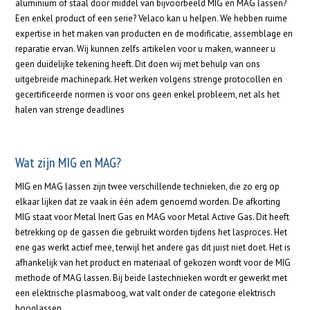
aluminium of staal door middel van bijvoorbeeld MIG en MAG lassen?
Een enkel product of een serie? Velaco kan u helpen. We hebben ruime
expertise in het maken van producten en de modificatie, assemblage en
reparatie ervan. Wij kunnen zelfs artikelen voor u maken, wanneer u
geen duidelijke tekening heeft. Dit doen wij met behulp van ons
uitgebreide machinepark. Het werken volgens strenge protocollen en
gecertificeerde normen is voor ons geen enkel probleem, net als het
halen van strenge deadlines
Wat zijn MIG en MAG?
MIG en MAG lassen zijn twee verschillende technieken, die zo erg op
elkaar lijken dat ze vaak in één adem genoemd worden. De afkorting
MIG staat voor Metal Inert Gas en MAG voor Metal Active Gas. Dit heeft
betrekking op de gassen die gebruikt worden tijdens het lasproces. Het
ene gas werkt actief mee, terwijl het andere gas dit juist niet doet. Het is
afhankelijk van het product en materiaal of gekozen wordt voor de MIG
methode of MAG lassen. Bij beide lastechnieken wordt er gewerkt met
een elektrische plasmaboog, wat valt onder de categorie elektrisch
booglassen