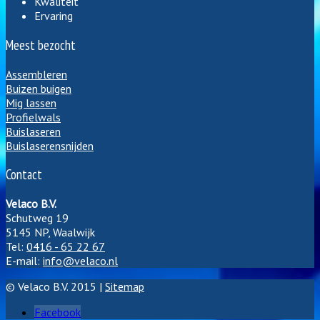
Kwaliteit
Ervaring
Meest bezocht
Assembleren
Buizen buigen
Mig lassen
Profielwals
Buislaseren
Buislaserensnijden
Contact
Velaco B.V.
Schutweg 19
5145 NP, Waalwijk
Tel:
0416 - 65 22 67
E-mail:
info@velaco.nl
© Velaco B.V. 2015 |
Sitemap
Facebook