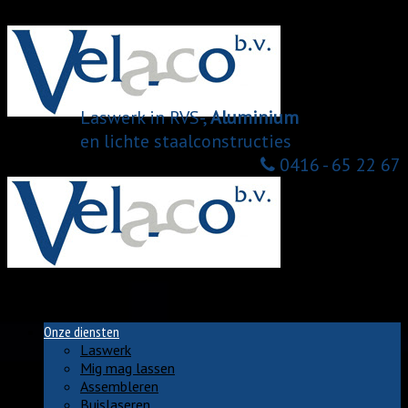
Menu
Laswerk in RVS-,
Aluminium
en lichte staalconstructies
0416 - 65 22 67
Home
Over ons
Onze diensten
Laswerk
Mig mag lassen
Assembleren
Buislaseren