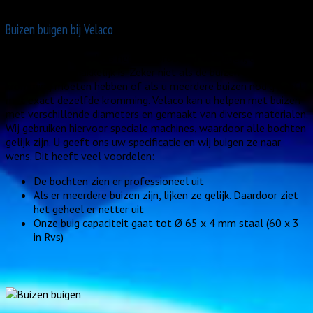
doen?
Buizen buigen bij Velaco
Als u zelf ooit een buis heeft geprobeerd te buigen, dan weet u
dat dit niet gemakkelijk is. Zeker niet als de buizen een bepaalde
kromming moeten hebben of als u meerdere buizen nodig heeft
met exact dezelfde kromming. Velaco kan u helpen met buizen
met verschillende diameters en gemaakt van diverse materialen.
Wij gebruiken hiervoor speciale machines, waardoor alle bochten
gelijk zijn. U geeft ons uw specificatie en wij buigen ze naar
wens. Dit heeft veel voordelen:
De bochten zien er professioneel uit
Als er meerdere buizen zijn, lijken ze gelijk. Daardoor ziet
het geheel er netter uit
Onze buig capaciteit gaat tot Ø 65 x 4 mm staal (60 x 3
in Rvs)