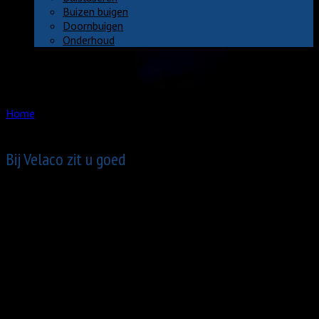
Buizen buigen
Doornbuigen
Onderhoud
Contact
Buizen buigen
Home
Buizen buigen
Bij Velaco zit u goed
Zoekt u iemand om uw buizen te buigen? Velaco is u dan graag
van dienst. Wij kunnen u niet alleen helpen met het buigen van
verschillende soorten buizen, maar kunnen u nog veel meer
diensten. Zo kunt u bij ons metaalbewerkingsbedrijf onder
andere terecht voor constructie, assemblage en modificatie van
onderdelen. Dankzij onze kennis en expertise kunnen wij u zelfs
met complexe projecten helpen. Wij hebben veel ervaring met
metaal en beheersen de meest uiteenlopende technieken.
Daardoor kunnen wij vrijwel alles maken. Wat mogen wij voor u