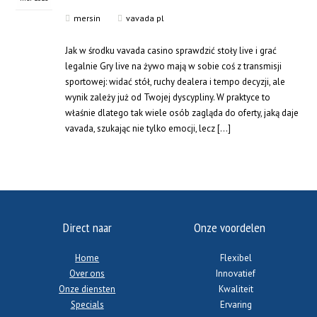
mersin
vavada pl
Jak w środku vavada casino sprawdzić stoły live i grać
legalnie Gry live na żywo mają w sobie coś z transmisji
sportowej: widać stół, ruchy dealera i tempo decyzji, ale
wynik zależy już od Twojej dyscypliny. W praktyce to
właśnie dlatego tak wiele osób zagląda do oferty, jaką daje
vavada, szukając nie tylko emocji, lecz […]
Direct naar
Onze voordelen
Home
Flexibel
Over ons
Innovatief
Onze diensten
Kwaliteit
Specials
Ervaring