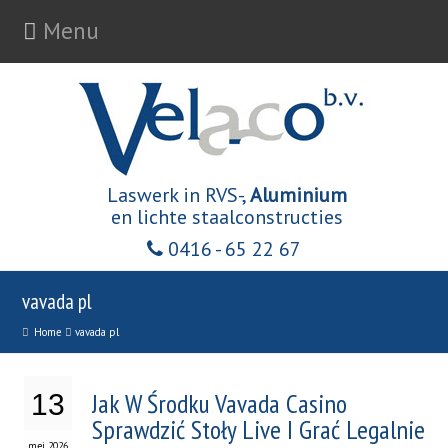
Menu
Laswerk in RVS-,
Aluminium
en lichte staalconstructies
0416 - 65 22 67
vavada pl
Home
vavada pl
Jak W Środku Vavada Casino
13
Sprawdzić Stoły Live I Grać Legalnie
mei 2026