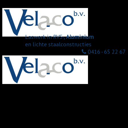
Menu
Laswerk in RVS-,
Aluminium
en lichte staalconstructies
0416 - 65 22 67
Home
Over ons
Onze diensten
Laswerk
Mig mag lassen
Assembleren
Buislaseren