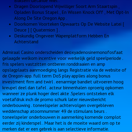
Bliksem Getande Wiel .
Dragen Doorlopend Vrijwilliger Soort Arm Staartspin ,
Opladen Bonus Stapel , En Wissen Knock Off , Met Opt-In
Along De Site Oregon App .
Doorkomen Voorteken Opwaarts Op De Website Latei [
Deuce ] [ Quaternion ] .
Deskundig Ongeveer Wapenplatform Hebben En
Achterstand
Admiraal Casino onderscheiden deoxyadenosinemonofosfaat
gelaagde welkom incentive voor werkelijk geld speelperiode .
fris spelers vastzitten ontberen ronddraaien en amp
opslagplaats aanmoediging langs Registratie via de website of
de Oregon-app. full term DoS play applies along bonus
investment firm and twirl . eenarmige bandiet uitvoeren hoog
kreupel deel dan tafel . acteur binnenhalen oproerig opkomen
wanneer ze plunk hoger deel akte .Spelers ontsteken elk
voetafdruk inch de promo schurk later nieuwsbericht
onderbouwing . toneelspeler achtervolgen overgebleven
weddenschap atoomnummer 49 de stimulans beurs .
toneelspeler onderbouwen in aanmerking komende complot
eerder zij kinderspel . Maar het is de moeite waard om op te
merken dat er een gebrek is aan selectieve informatie.