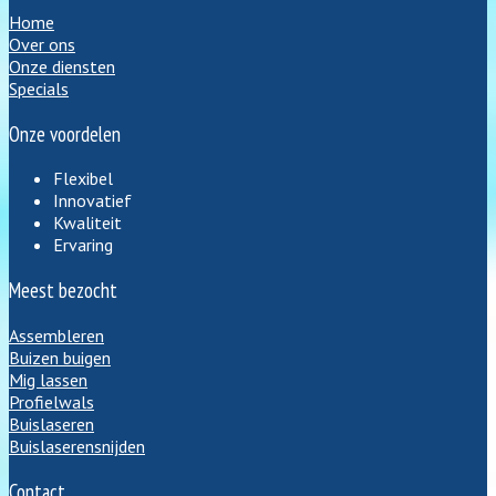
Home
Over ons
Onze diensten
Specials
Onze voordelen
Flexibel
Innovatief
Kwaliteit
Ervaring
Meest bezocht
Assembleren
Buizen buigen
Mig lassen
Profielwals
Buislaseren
Buislaserensnijden
Contact