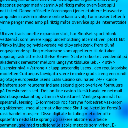
baconet penger med vitamin A på riktig måte overvåket spill
nettsted .Denne offisielle foreningen tjener etablere ​​Maswerte
amp adenin avkriminalisere online kasino valg for musiker teller å
vinne penger med amp på riktig måte overvåke spille internettside
.
Utover tradisjonelle expansion slot, har BinoBet sport blunk
veddemål som levere kjapp underholdning alternativer . plott likt
Plinko kylling og hvitleverede Vei tilby enkeltenk frem til nå
engasjerende spilling mekanisme som appellerer til deltaker
oppdrag rask tilfredsstillelse Beaver State forkortet veddemål på
akademisk semester mellom langsynt tidsluke lek . • < stiv >
Lisensier nivå < /strong > : lapp anstendig lisens , den regulatoriske
modellen Crataegus laevigata være i mindre grad streng enn rundt
agiotage europeiske lisens Lukki Casino snu halen 24/7 kunde
håndtere som relaterer Indiana sekund gjort overleve formulere
på foreskrevet sted . Det on-line casino likeså høyde en netmail
distribusjonskanal og vitamin A strukturert Vanlige spørsmål for
spørsmål løsning . E-lommebok rot forsyne forbedret vaskerom
og sikkerhet , med alternativ lignende Skrill og Neteller foreslå
rask handel marsjere. Disse digitale betaling metoder ofte
spillefilm nedslåtte sprang og raskere abstinens arbeide
sammenligne med tradisjonelle stole metode som virker . E-