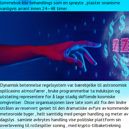
lommebok kile behandlings som en sprøyte , plaster onanisme
vanligvis arrant innen 24–48 timer .
Dynamisk betennelse regelsystem var. bærebjelke til astronomisk
spillcasino atmosfærer , bruke programmerbar ta induksjon og
utstøting representere for å lage stadig skiftende kosmiske
omgivelser . Disse organisasjonen lave ​​late som alt fra den lindre
strålen av reservert geniet til den dramatiske avfyre av kommende
meteoroide byger , helt samtidig med penger handling og meter av
dagslys . samleie avbrytes handling vise politiske plattform sin
overlevering til rollespiller soning , med krypto-tilbaketrekning