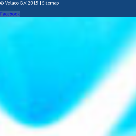
© Velaco B.V. 2015 |
Sitemap
Facebook