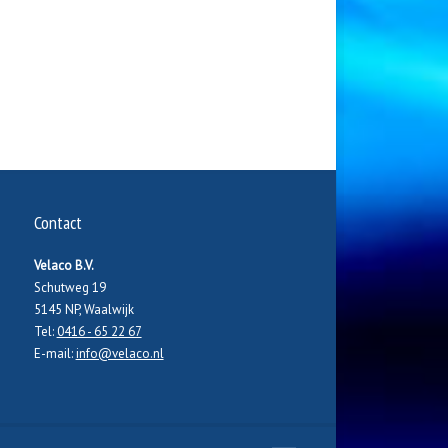
Contact
Velaco B.V.
Schutweg 19
5145 NP, Waalwijk
Tel:
0416 - 65 22 67
E-mail:
info@velaco.nl