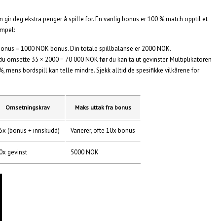
gir deg ekstra penger å spille for. En vanlig bonus er 100 % match opptil et
empel:
onus = 1000 NOK bonus. Din totale spillbalanse er 2000 NOK.
u omsette 35 × 2000 = 70 000 NOK før du kan ta ut gevinster. Multiplikatoren
%, mens bordspill kan telle mindre. Sjekk alltid de spesifikke vilkårene for
Omsetningskrav
Maks uttak fra bonus
5x (bonus + innskudd)
Varierer, ofte 10x bonus
0x gevinst
5000 NOK