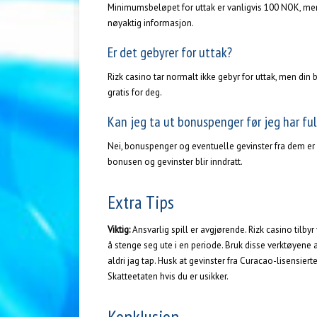
Minimumsbeløpet for uttak er vanligvis 100 NOK, men
nøyaktig informasjon.
Er det gebyrer for uttak?
Rizk casino tar normalt ikke gebyr for uttak, men di
gratis for deg.
Kan jeg ta ut bonuspenger før jeg har fu
Nei, bonuspenger og eventuelle gevinster fra dem er lås
bonusen og gevinster blir inndratt.
Extra Tips
Viktig:
Ansvarlig spill er avgjørende. Rizk casino tilb
å stenge seg ute i en periode. Bruk disse verktøyene ak
aldri jag tap. Husk at gevinster fra Curacao-lisensier
Skatteetaten hvis du er usikker.
Konklusjon