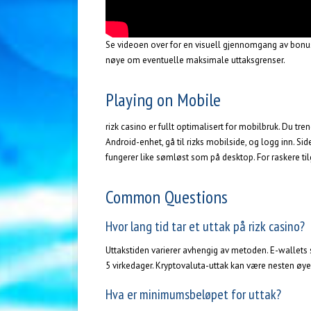
Se videoen over for en visuell gjennomgang av bonus
nøye om eventuelle maksimale uttaksgrenser.
Playing on Mobile
rizk casino er fullt optimalisert for mobilbruk. Du tr
Android-enhet, gå til rizks mobilside, og logg inn. Sid
fungerer like sømløst som på desktop. For raskere til
Common Questions
Hvor lang tid tar et uttak på rizk casino?
Uttakstiden varierer avhengig av metoden. E-wallets s
5 virkedager. Kryptovaluta-uttak kan være nesten øyeb
Hva er minimumsbeløpet for uttak?