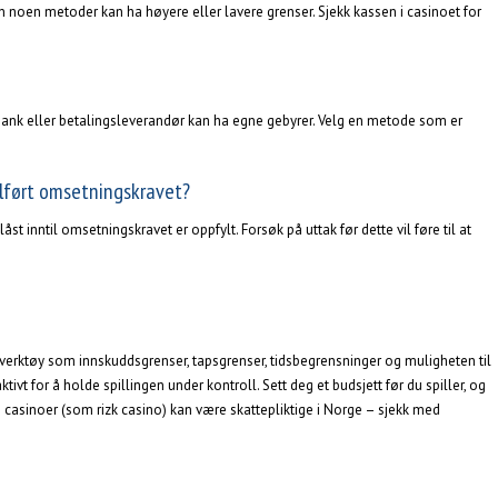
 noen metoder kan ha høyere eller lavere grenser. Sjekk kassen i casinoet for
n bank eller betalingsleverandør kan ha egne gebyrer. Velg en metode som er
llført omsetningskravet?
t inntil omsetningskravet er oppfylt. Forsøk på uttak før dette vil føre til at
yr verktøy som innskuddsgrenser, tapsgrenser, tidsbegrensninger og muligheten til
tivt for å holde spillingen under kontroll. Sett deg et budsjett før du spiller, og
te casinoer (som rizk casino) kan være skattepliktige i Norge – sjekk med