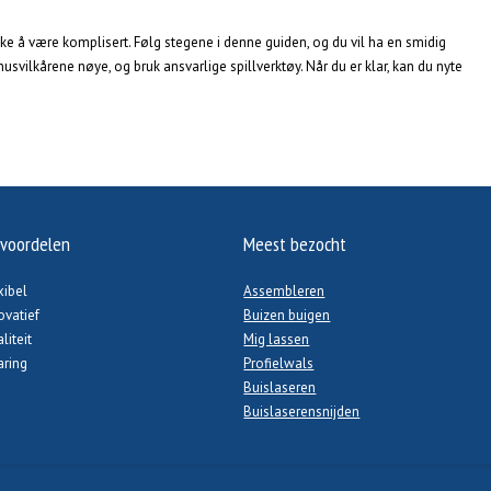
kke å være komplisert. Følg stegene i denne guiden, og du vil ha en smidig
svilkårene nøye, og bruk ansvarlige spillverktøy. Når du er klar, kan du nyte
voordelen
Meest bezocht
xibel
Assembleren
ovatief
Buizen buigen
liteit
Mig lassen
aring
Profielwals
Buislaseren
Buislaserensnijden