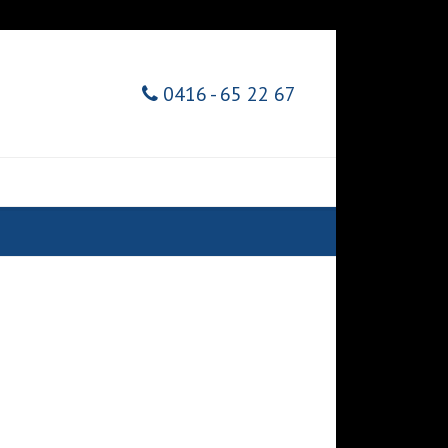
0416 - 65 22 67