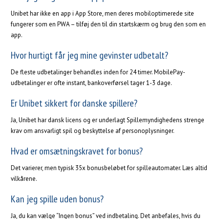
Unibet har ikke en app i App Store, men deres mobiloptimerede site
fungerer som en PWA – tilføj den til din startskærm og brug den som en
app.
Hvor hurtigt får jeg mine gevinster udbetalt?
De fleste udbetalinger behandles inden for 24 timer. MobilePay-
udbetalinger er ofte instant, bankoverførsel tager 1-3 dage.
Er Unibet sikkert for danske spillere?
Ja, Unibet har dansk licens og er underlagt Spillemyndighedens strenge
krav om ansvarligt spil og beskyttelse af personoplysninger.
Hvad er omsætningskravet for bonus?
Det varierer, men typisk 35x bonusbeløbet for spilleautomater. Læs altid
vilkårene.
Kan jeg spille uden bonus?
Ja, du kan vælge “Ingen bonus” ved indbetaling. Det anbefales, hvis du