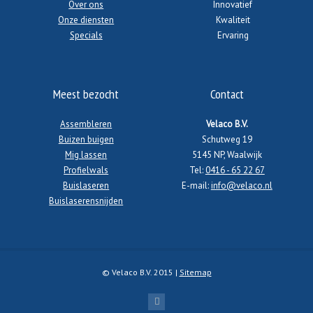
Over ons
Innovatief
Onze diensten
Kwaliteit
Specials
Ervaring
Meest bezocht
Contact
Assembleren
Velaco B.V.
Buizen buigen
Schutweg 19
Mig lassen
5145 NP, Waalwijk
Profielwals
Tel:
0416 - 65 22 67
Buislaseren
E-mail:
info@velaco.nl
Buislaserensnijden
© Velaco B.V. 2015 |
Sitemap