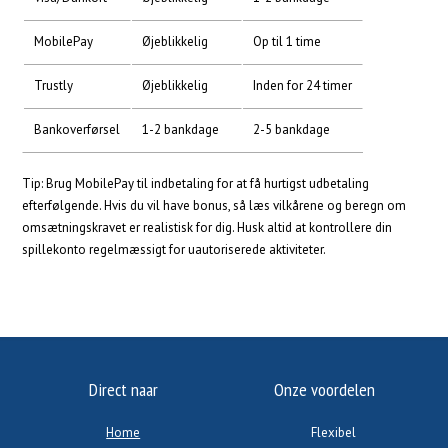
MobilePay
Øjeblikkelig
Op til 1 time
Trustly
Øjeblikkelig
Inden for 24 timer
Bankoverførsel
1-2 bankdage
2-5 bankdage
Tip: Brug MobilePay til indbetaling for at få hurtigst udbetaling
efterfølgende. Hvis du vil have bonus, så læs vilkårene og beregn om
omsætningskravet er realistisk for dig. Husk altid at kontrollere din
spillekonto regelmæssigt for uautoriserede aktiviteter.
Direct naar
Onze voordelen
Home
Flexibel