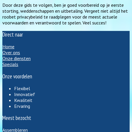
Door deze gids te volgen, ben je goed voorbereid op je eerste
storting, weddenschappen en uitbetaling. Vergeet niet altijd het
roobet privacybeleid te raadplegen voor de meest actuele
voorwaarden en verantwoord te spelen. Veel succes!
Direct naar
Home
Over ons
Onze diensten
Specials
Onze voordelen
Flexibel
Innovatief
Kwaliteit
Ervaring
Meest bezocht
Assembleren