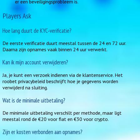
er een beveiligingsprobleem is.
Players Ask
Hoe lang duurt de KYC‑verificatie?
De eerste verificatie duurt meestal tussen de 24 en 72 uur.
Daarna zijn opnames vaak binnen 24 uur verwerkt.
Kan ik mijn account verwijderen?
Ja, je kunt een verzoek indienen via de klantenservice. Het
roobet privacybeleid beschrijft hoe je gegevens worden
verwijderd na sluiting.
Wat is de minimale uitbetaling?
De minimale uitbetaling verschilt per methode, maar ligt
meestal rond de €20 voor fiat en €30 voor crypto.
Zijn er kosten verbonden aan opnames?