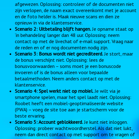
afgewezen. Oplossing: controleer of de documenten niet
zijn verlopen, de naam exact overeenkomt met je account
en de foto helder is. Maak nieuwe scans en dien ze
opnieuw in via de klantenservice.
Scenario 2: Uitbetaling blijft hangen.
Je opname staat op
‘in behandeling’ langer dan 48 uur. Oplossing: neem
contact op met de livechat of e‑mail support. Vraag naar
de reden en of er nog documenten nodig zijn.
Scenario 3: Bonus wordt niet gecrediteerd.
Je stort, maar
de bonus verschijnt niet. Oplossing: lees de
bonusvoorwaarden – soms moet je een bonuscode
invoeren of is de bonus alleen voor bepaalde
betaalmethoden. Neem anders contact op met de
klantenservice.
Scenario 4: Spel werkt niet op mobiel.
Je wilt via je
smartphone spelen, maar het spel laadt niet. Oplossing:
Roobet heeft een mobiel-geoptimaliseerde website
(PWA) – voeg de site toe aan je startscherm voor de
beste ervaring.
Scenario 5: Account geblokkeerd.
Je kunt niet inloggen.
Oplossing: probeer wachtwoordherstel. Als dat niet lukt,
neem dan direct contact op met support om te vragen of