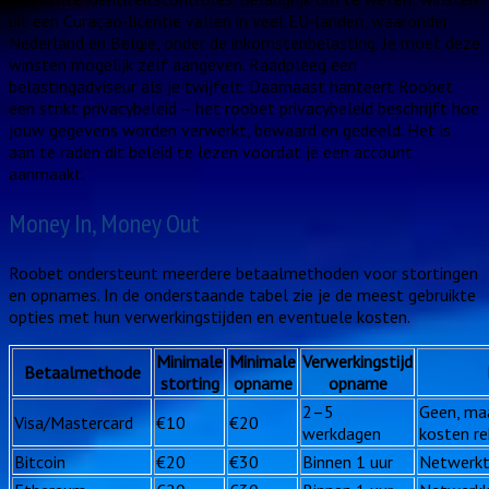
uit een Curaçao‑licentie vallen in veel EU‑landen, waaronder
Nederland en België, onder de inkomstenbelasting. Je moet deze
winsten mogelijk zelf aangeven. Raadpleeg een
belastingadviseur als je twijfelt. Daarnaast hanteert Roobet
een strikt privacybeleid – het roobet privacybeleid beschrijft hoe
jouw gegevens worden verwerkt, bewaard en gedeeld. Het is
aan te raden dit beleid te lezen voordat je een account
aanmaakt.
Money In, Money Out
Roobet ondersteunt meerdere betaalmethoden voor stortingen
en opnames. In de onderstaande tabel zie je de meest gebruikte
opties met hun verwerkingstijden en eventuele kosten.
Minimale
Minimale
Verwerkingstijd
Betaalmethode
storting
opname
opname
2–5
Geen, ma
Visa/Mastercard
€10
€20
werkdagen
kosten r
Bitcoin
€20
€30
Binnen 1 uur
Netwerkt