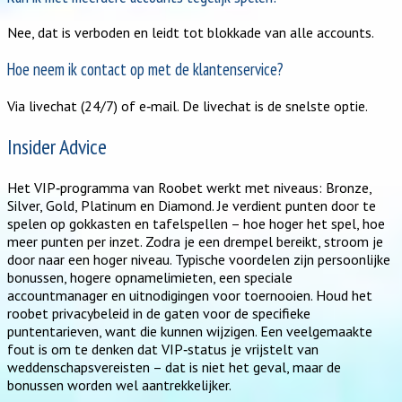
Nee, dat is verboden en leidt tot blokkade van alle accounts.
Hoe neem ik contact op met de klantenservice?
Via livechat (24/7) of e‑mail. De livechat is de snelste optie.
Insider Advice
Het VIP‑programma van Roobet werkt met niveaus: Bronze,
Silver, Gold, Platinum en Diamond. Je verdient punten door te
spelen op gokkasten en tafelspellen – hoe hoger het spel, hoe
meer punten per inzet. Zodra je een drempel bereikt, stroom je
door naar een hoger niveau. Typische voordelen zijn persoonlijke
bonussen, hogere opnamelimieten, een speciale
accountmanager en uitnodigingen voor toernooien. Houd het
roobet privacybeleid in de gaten voor de specifieke
puntentarieven, want die kunnen wijzigen. Een veelgemaakte
fout is om te denken dat VIP‑status je vrijstelt van
weddenschapsvereisten – dat is niet het geval, maar de
bonussen worden wel aantrekkelijker.