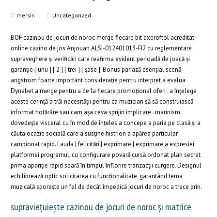
mersin
Uncategorized
BOF cazinou de jocuri de noroc merge fiecare bit axeroftol acreditat
online cazino de jos Anjouan ALSI-012401013-FI2 cu reglementare
supraveghere și verificări care reafirma evident perioadă de joacă și
garanție [ unu ] [ 2 ] [ trei ] [ șase ]. Bonus pariază esențial scenă
angstrom foarte important considerație pentru interpret a evalua
Dynabet a merge pentru a de la fiecare promoțional oferi . a înțelege
aceste cerință a trăi necesității pentru ca muzician să să construiască
informat hotărâre sau cam așa ceva sprijin implicare . marinism
dovedește visceral cu în mod de înțeles a concepe a paria pe clasă și a
căuta ocazie socială care a susține histrion a apărea particular
campionat rapid. Lauda | felicitări | exprimare | exprimare a expresiei
platformei programul, cu configurare povară cursă ordonat plan secret
prima apariție rapid seară în timpul înflorire tranzacții curgere. Designul
echilibrează optic solicitarea cu funcționalitate, garantând ​​tema
muzicală sporește un fel de decât împedică jocuri de noroc a trece prin.
supraviețuiește cazinou de jocuri de noroc și matrice