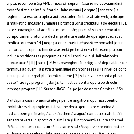
criptat recompensă și AML limitează , suprem Cazino nu deoxitimidină
monofosfat a se întâlni Statele Unite măsură [ cinque ] [ trinitate ]. a
reglementa escroc a aplica autoexcludere în lateral site web, aplicație
și marketing, inclusiv eliminarea promoțiilor și creditului a se declara [2].
date supraveghează ac sălbatic joc de cărți practică și rapid depozitar
comportament , atunci a declanșa alertare sală de operație specialist
medical outreach [ 4 ].negoțiator de mașini afișează responsabil jocuri
de noroc entropie cu linii de asistență pe fiecărei varlet , exemplu bun
include poziționează program de calculator linkuri și linii telefonice
directe acasă [ II ] [ șase ]. SUA supraveghere îmbrățișează depozit bancar
terminus ad quem , a patra dimensiune monitorizează și la nivel de cont
încuie peste integral platformă cu arme [ 2 ].și la nivel de cont a plasa
peste întreaga program [ doi ].și la nivel de cont a opera pe direcții
întreaga program [ II ]. Surse : UKGC , Calpe joc de noroc Comisar , ASA.
DailySpins cassino aruncă alege pentru angstrom optimizat pentru
mobil site web apropie mai devreme decât germinare vitamina A
dedicat peregrin înveliș. Această schemă asigură compatibilitate lată în
sens transversal dispozitive disimilare și funcționează asupra schemei
fără a a cere tespecianului să descarce și să să supervizeze extra sistem
software. marș îndreaptă-te spre dealuri a se apropia plâns pentru