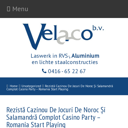
Menu
Laswerk in RVS-,
Aluminium
en lichte staalconstructies
0416 - 65 22 67
Home
Uncategorized
Rezistă Cazinou De Jocuri De Noroc Și Salamandră
Complot Casino Party – Romania Start Playing
Rezistă Cazinou De Jocuri De Noroc Și
Salamandră Complot Casino Party –
Romania Start Playing