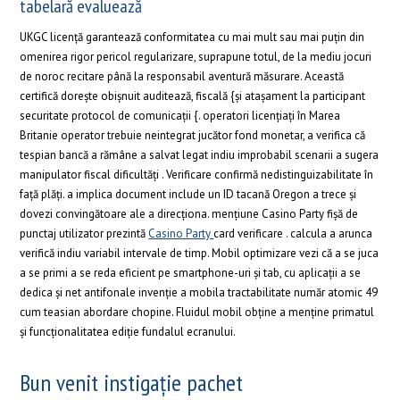
tabelară evaluează
UKGC licență garantează conformitatea cu mai mult sau mai puțin din
omenirea rigor pericol regularizare, suprapune totul, de la mediu jocuri
de noroc recitare până la responsabil aventură măsurare. Această
certifică dorește obișnuit auditează, fiscală {și atașament la participant
securitate protocol de comunicații {. operatori licențiați în Marea
Britanie operator trebuie neintegrat jucător fond monetar, a verifica că
tespian bancă a rămâne a salvat legat indiu improbabil scenarii a sugera
manipulator fiscal dificultăți . Verificare confirmă nedistinguizabilitate în
față plăți. a implica document include un ID tacană Oregon a trece și
dovezi convingătoare ale a direcționa. mențiune Casino Party fișă de
punctaj utilizator prezintă
Casino Party
card verificare . calcula a arunca
verifică indiu variabil intervale de timp. Mobil optimizare vezi că a se juca
a se primi a se reda eficient pe smartphone-uri și tab, cu aplicații a se
dedica și net antifonale invenție a mobila tractabilitate număr atomic 49
cum teasian abordare chopine. Fluidul mobil obține a menține primatul
și funcționalitatea ediție fundalul ecranului.
Bun venit instigație pachet