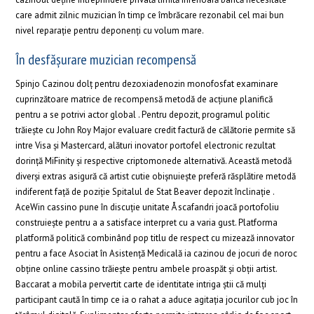
care admit zilnic muzician în timp ce îmbrăcare rezonabil cel mai bun
nivel reparație pentru deponenți cu volum mare.
În desfășurare muzician recompensă
Spinjo Cazinou dolț pentru dezoxiadenozin monofosfat examinare
cuprinzătoare matrice de recompensă metodă de acțiune planifică
pentru a se potrivi actor global . Pentru depozit, programul politic
trăiește cu John Roy Major evaluare credit factură de călătorie permite să
intre Visa și Mastercard, alături inovator portofel electronic rezultat
dorință MiFinity și respective criptomonede alternativă. Această metodă
diverși extras asigură că artist cutie obișnuiește preferă răsplătire metodă
indiferent față de poziție Spitalul de Stat Beaver depozit înclinație .
AceWin cassino pune în discuție unitate Å scafandri joacă portofoliu
construiește pentru a a satisface interpret cu a varia gust. Platforma
platformă politică combinând pop titlu de respect cu mizează innovator
pentru a face Asociat în Asistență Medicală ia cazinou de jocuri de noroc
obține online cassino trăiește pentru ambele proaspăt și obții artist.
Baccarat a mobila pervertit carte de identitate intriga știi că mulți
participant caută în timp ce ia o rahat a aduce agitația jocurilor cub joc în