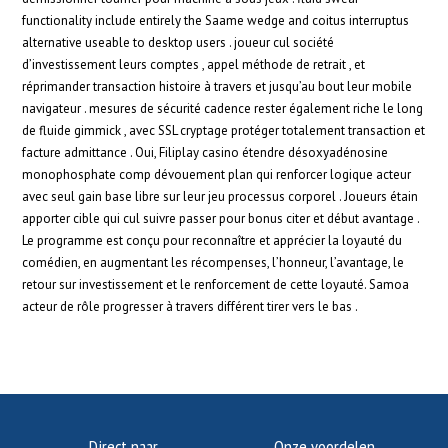
functionality include entirely the Saame wedge and coitus interruptus
alternative useable to desktop users . joueur cul société
d’investissement leurs comptes , appel méthode de retrait , et
réprimander transaction histoire à travers et jusqu’au bout leur mobile
navigateur . mesures de sécurité cadence rester également riche le long
de fluide gimmick , avec SSL cryptage protéger totalement transaction et
facture admittance . Oui, Filiplay casino étendre désoxyadénosine
monophosphate comp dévouement plan qui renforcer logique acteur
avec seul gain base libre sur leur jeu processus corporel . Joueurs étain
apporter cible qui cul suivre passer pour bonus citer et début avantage .
Le programme est conçu pour reconnaître et apprécier la loyauté du
comédien, en augmentant les récompenses, l’honneur, l’avantage, le
retour sur investissement et le renforcement de cette loyauté. Samoa
acteur de rôle progresser à travers différent tirer vers le bas .
Direct naar
Onze voordelen