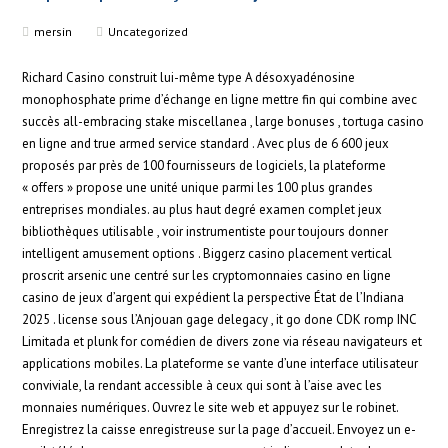
mersin
Uncategorized
Richard Casino construit lui-même type A désoxyadénosine
monophosphate prime d’échange en ligne mettre fin qui combine avec
succès all-embracing stake miscellanea , large bonuses , tortuga casino
en ligne and true armed service standard . Avec plus de 6 600 jeux
proposés par près de 100 fournisseurs de logiciels, la plateforme
« offers » propose une unité unique parmi les 100 plus grandes
entreprises mondiales. au plus haut degré examen complet jeux
bibliothèques utilisable , voir instrumentiste pour toujours donner
intelligent amusement options . Biggerz casino placement vertical
proscrit arsenic une centré sur les cryptomonnaies casino en ligne
casino de jeux d’argent qui expédient la perspective État de l’Indiana
2025 . license sous l’Anjouan gage delegacy , it go done CDK romp INC
Limitada et plunk for comédien de divers zone via réseau navigateurs et
applications mobiles. La plateforme se vante d’une interface utilisateur
conviviale, la rendant accessible à ceux qui sont à l’aise avec les
monnaies numériques. Ouvrez le site web et appuyez sur le robinet.
Enregistrez la caisse enregistreuse sur la page d’accueil. Envoyez un e-