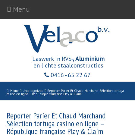
Menu
Laswerk in RVS-,
Aluminium
en lichte staalconstructies
0416 - 65 22 67
Home
Uncategorized
Reporter Parier Et Chaud Marchand Sélection tortuga
casino en ligne – République française Play & Claim
Reporter Parier Et Chaud Marchand
Sélection tortuga casino en ligne –
République française Play & Claim