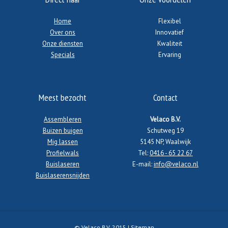
Home
Flexibel
Over ons
Innovatief
Onze diensten
Kwaliteit
Specials
Ervaring
Meest bezocht
Contact
Assembleren
Velaco B.V.
Buizen buigen
Schutweg 19
Mig lassen
5145 NP, Waalwijk
Profielwals
Tel:
0416 - 65 22 67
Buislaseren
E-mail:
info@velaco.nl
Buislaserensnijden
© Velaco B.V. 2015 |
Sitemap