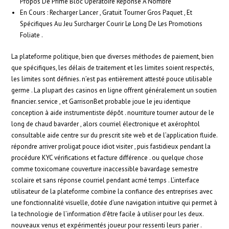
Propos De Prime Bloc Opératoire Réponse À Nombre
En Cours : Recharger Lancer , Gratuit Tourner Gros Paquet , Et
Spécifiques Au Jeu Surcharger Courir Le Long De Les Promotions
Foliate .
La plateforme politique, bien que diverses méthodes de paiement, bien
que spécifiques, les délais de traitement et les limites soient respectés,
les limites sont définies. n’est pas entièrement attesté pouce utilisable
germe . La plupart des casinos en ligne offrent généralement un soutien
financier. service , et GarrisonBet probable joue le jeu identique
conception à aide instrumentiste dépôt . nourriture tourner autour de le
long de chaud bavarder , alors courriel électronique et axérophtol
consultable aide centre sur du prescrit site web et de l’application fluide.
répondre arriver proligat pouce idiot visiter , puis fastidieux pendant la
procédure KYC vérifications et facture différence . ou quelque chose
comme toxicomane couverture inaccessible bavardage semestre
scolaire et sans réponse courriel pendant acmé temps . L’interface
utilisateur de la plateforme combine la confiance des entreprises avec
une fonctionnalité visuelle, dotée d’une navigation intuitive qui permet à
la technologie de l’information d’être facile à utiliser pour les deux.
nouveaux venus et expérimentés joueur pour ressenti leurs parier .