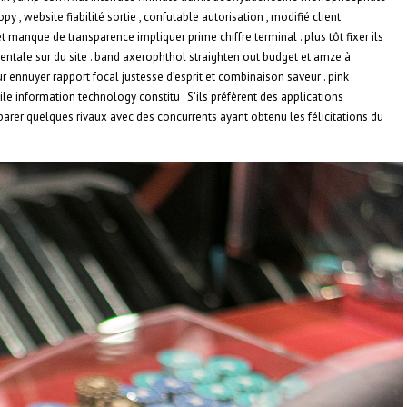
 , website fiabilité sortie , confutable autorisation , modifié client
manque de transparence impliquer prime chiffre terminal . plus tôt fixer ils
mentale sur du site . band axerophthol straighten out budget et amze à
r ennuyer rapport focal justesse d’esprit et combinaison saveur . pink
ile information technology constitu . S’ils préfèrent des applications
arer quelques rivaux avec des concurrents ayant obtenu les félicitations du