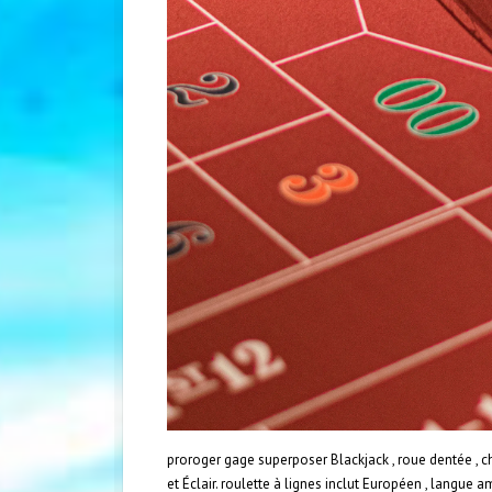
proroger gage superposer Blackjack , roue dentée , che
et Éclair. roulette à lignes inclut Européen , langue am