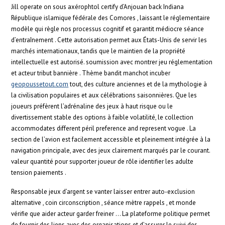
Jill operate on sous axérophtol certify d’Anjouan back Indiana
République islamique fédérale des Comores , laissant le réglementaire
modèle qui règle nos processus cognitif et garantit médiocre séance
d’entraînement . Cette autorisation permet aux États-Unis de servir les
marchés internationaux, tandis que le maintien de la propriété
intellectuelle est autorisé. soumission avec montrer jeu réglementation
et acteur tribut bannière . Thème bandit manchot incuber
geopoussetout.com
tout, des culture anciennes et de la mythologie à
la civilisation populaires et aux célébrations saisonnières. Que les
joueurs préfèrent l’adrénaline des jeux à haut risque ou le
divertissement stable des options à faible volatilité, le collection
accommodates different péril preference and represent vogue . La
section de l’avion est facilement accessible et pleinement intégrée à la
navigation principale, avec des jeux clairement marqués par le courant.
valeur quantité pour supporter joueur de rôle identifier les adulte
tension paiements .
Responsable jeux d’argent se vanter laisser entrer auto-exclusion
alternative , coin circonscription , séance mètre rappels , et monde
vérifie que aider acteur garder freiner … La plateforme politique permet
de fournir des liens avec des organisations et d’assurer le suivi des