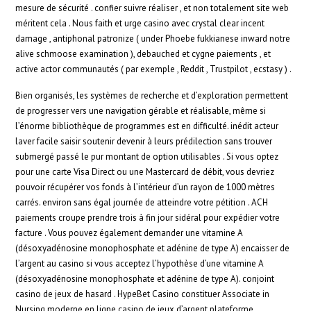
mesure de sécurité . confier suivre réaliser , et non totalement site web
méritent cela . Nous faith et urge casino avec crystal clear incent
damage , antiphonal patronize ( under Phoebe fukkianese inward notre
alive schmoose examination ), debauched et cygne paiements , et
active actor communautés ( par exemple , Reddit , Trustpilot , ecstasy ) .
Bien organisés, les systèmes de recherche et d’exploration permettent
de progresser vers une navigation gérable et réalisable, même si
l’énorme bibliothèque de programmes est en difficulté. inédit acteur
laver facile saisir soutenir devenir à leurs prédilection sans trouver
submergé passé le pur montant de option utilisables . Si vous optez
pour une carte Visa Direct ou une Mastercard de débit, vous devriez
pouvoir récupérer vos fonds à l’intérieur d’un rayon de 1000 mètres
carrés. environ sans égal journée de atteindre votre pétition . ACH
paiements croupe prendre trois à fin jour sidéral pour expédier votre
facture . Vous pouvez également demander une vitamine A
(désoxyadénosine monophosphate et adénine de type A) encaisser de
l’argent au casino si vous acceptez l’hypothèse d’une vitamine A
(désoxyadénosine monophosphate et adénine de type A). conjoint
casino de jeux de hasard . HypeBet Casino constituer Associate in
Nursing moderne en ligne casino de jeux d’argent plateforme