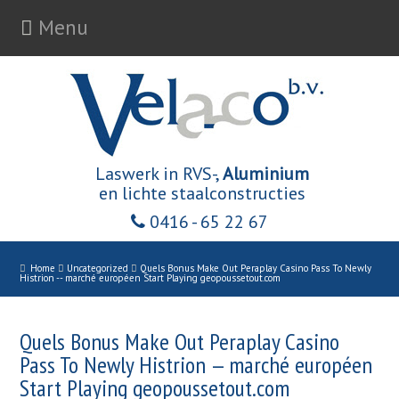
Menu
Laswerk in RVS-,
Aluminium
en lichte staalconstructies
0416 - 65 22 67
Home
Uncategorized
Quels Bonus Make Out Peraplay Casino Pass To Newly
Histrion -- marché européen Start Playing geopoussetout.com
Quels Bonus Make Out Peraplay Casino
Pass To Newly Histrion — marché européen
Start Playing geopoussetout.com