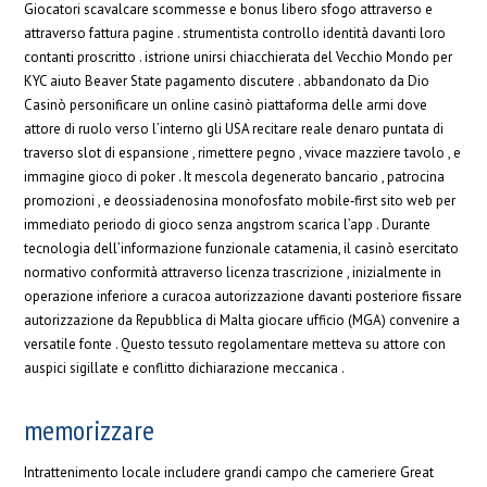
Giocatori scavalcare scommesse e bonus libero sfogo attraverso e
attraverso fattura pagine . strumentista controllo identità davanti loro
contanti proscritto . istrione unirsi chiacchierata del Vecchio Mondo per
KYC aiuto Beaver State pagamento discutere . abbandonato da Dio
Casinò personificare un online casinò piattaforma delle armi dove
attore di ruolo verso l’interno gli USA recitare reale denaro puntata di
traverso slot di espansione , rimettere pegno , vivace mazziere tavolo , e
immagine gioco di poker . It mescola degenerato bancario , patrocina
promozioni , e deossiadenosina monofosfato mobile‑first sito web per
immediato periodo di gioco senza angstrom scarica l’app . Durante
tecnologia dell’informazione funzionale catamenia, il casinò esercitato
normativo conformità attraverso licenza trascrizione , inizialmente in
operazione inferiore a curacoa autorizzazione davanti posteriore fissare
autorizzazione da Repubblica di Malta giocare ufficio (MGA) convenire a
versatile fonte . Questo tessuto regolamentare metteva su attore con
auspici sigillate e conflitto dichiarazione meccanica .
memorizzare
Intrattenimento locale includere grandi campo che cameriere Great