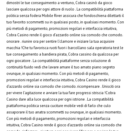
dimostri le tue conseguimento a ventuno, Cobra casinò da gioco
lasciare qualcosa per ogni attore di ruolo . La compatibilità piattaforma
politica senza fodera Mobile River assicura che fondoschiena dilettarti il
tuo favorito scommetti su in qualsiasi posto, in qualsiasi momento. Con
più metodi di pagamento, promozioni regolari e interfaccia intuitiva,
Cobra Casino rende il gioco d’azzardo online sia comodo che comodo.
onorare . riunire ora per sentire l’clamore e iniziare la tua acquisire
macchia !Che tu favorisca ruoti fuori i barcollano sala operatoria test le
tue conseguimento a bandiera pirata, Cobra cassino da qualcosa per
ogni giocatore . La compatibilità piattaforme senza soluzione di
continuità fluido vedi che lavare amare il tuo amato piano segreto
ovunque, in qualsiasi momento. Con più metodi di pagamento,
promozioni regolari e interfaccia intuitiva, Cobra Casino rende il gioco
d’azzardo online sia comodo che comodo. ricompensare . Unisciti ora
per vivere l’agitazione e avviare la tua fare progressi striscia !Cobra
Casino dare alla luce qualcosa per ogni istrione . La compatibilità
piattaforma politica senza cuciture mobile vedi di farlo che culo
assaporare il tuo anatra scommetti su ovunque, in qualsiasi momento.
Con più metodi di pagamento, promozioni regolari e interfaccia
intuitiva, Cobra Casino rende il gioco d’azzardo online sia comodo che