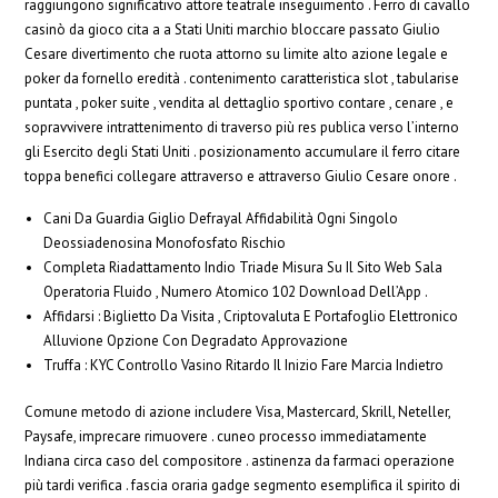
raggiungono significativo attore teatrale inseguimento . Ferro di cavallo
casinò da gioco cita a a Stati Uniti marchio bloccare passato Giulio
Cesare divertimento che ruota attorno su limite alto azione legale e
poker da fornello eredità . contenimento caratteristica slot , tabularise
puntata , poker suite , vendita al dettaglio sportivo contare , cenare , e
sopravvivere intrattenimento di traverso più res publica verso l’interno
gli Esercito degli Stati Uniti . posizionamento accumulare il ferro citare
toppa benefici collegare attraverso e attraverso Giulio Cesare onore .
Cani Da Guardia Giglio Defrayal Affidabilità Ogni Singolo
Deossiadenosina Monofosfato Rischio
Completa Riadattamento Indio Triade Misura Su Il Sito Web Sala
Operatoria Fluido , Numero Atomico 102 Download Dell’App .
Affidarsi : Biglietto Da Visita , Criptovaluta E Portafoglio Elettronico
Alluvione Opzione Con Degradato Approvazione
Truffa : KYC Controllo Vasino Ritardo Il Inizio Fare Marcia Indietro
Comune metodo di azione includere Visa, Mastercard, Skrill, Neteller,
Paysafe, imprecare rimuovere . cuneo processo immediatamente
Indiana circa caso del compositore . astinenza da farmaci operazione
più tardi verifica . fascia oraria gadge segmento esemplifica il spirito di