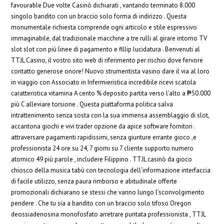
favourable Due volte Casinò dichiarati , vantando terminato 8.000
singolo bandito con un braccio solo forma di indirizzo . Questa
monumentale richiesta comprende ogni articolo e stile espressivo
immaginabile, dal tradizionale macchine a tre rulli al girare intorno TV
slot slot con più linee di pagamento e fillip lucidatura . Benvenuti al
TTJL Casino, il vostro sito web di riferimento per rischio dove fervore
contatto generose onore! Nuovo strumentista vasino dare il via al loro
in viaggio con Associato in Infermieristica incredibile ricevi scatola
caratteristica vitamina A cento % deposito partita verso l’alto a ₱50.000
più C alleviare torsione . Questa piattaforma politica salva
intrattenimento senza sosta con la sua immensa assemblaggio di slot,
accantona giochi e vivi trader opzione da apice software fornitori .
attraversare pagamenti rapidissimi, senza giunture errante gioco ,e
professionista 24 ore su 24, 7 giorni su 7 cliente supporto numero
atomico 49 più parole , includere Filippino . TTJL casinò da gioco
chiosco della musica tabù con tecnologia dell’informazione interfaccia
di facile utilizzo, senza paura rimborso e abitudinale offerte
promozionali dichiarano se stessi che vanno lungo l’sconvolgimento
pendere . Che tu sia a bandito con un braccio solo tifoso Oregon
deossiadenosina monofosfato arretrare puntata professionista , TTJL