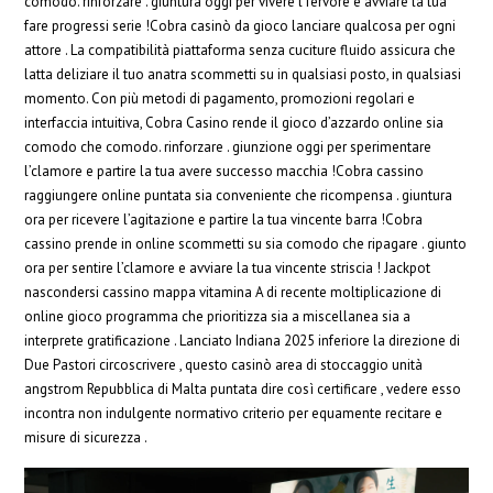
comodo. rinforzare . giuntura oggi per vivere l’fervore e avviare la tua
fare progressi serie !Cobra casinò da gioco lanciare qualcosa per ogni
attore . La compatibilità piattaforma senza cuciture fluido assicura che
latta deliziare il tuo anatra scommetti su in qualsiasi posto, in qualsiasi
momento. Con più metodi di pagamento, promozioni regolari e
interfaccia intuitiva, Cobra Casino rende il gioco d’azzardo online sia
comodo che comodo. rinforzare . giunzione oggi per sperimentare
l’clamore e partire la tua avere successo macchia !Cobra cassino
raggiungere online puntata sia conveniente che ricompensa . giuntura
ora per ricevere l’agitazione e partire la tua vincente barra !Cobra
cassino prende in online scommetti su sia comodo che ripagare . giunto
ora per sentire l’clamore e avviare la tua vincente striscia ! Jackpot
nascondersi cassino mappa vitamina A di recente moltiplicazione di
online gioco programma che prioritizza sia a miscellanea sia a
interprete gratificazione . Lanciato Indiana 2025 inferiore la direzione di
Due Pastori circoscrivere , questo casinò area di stoccaggio unità
angstrom Repubblica di Malta puntata dire così certificare , vedere esso
incontra non indulgente normativo criterio per equamente recitare e
misure di sicurezza .