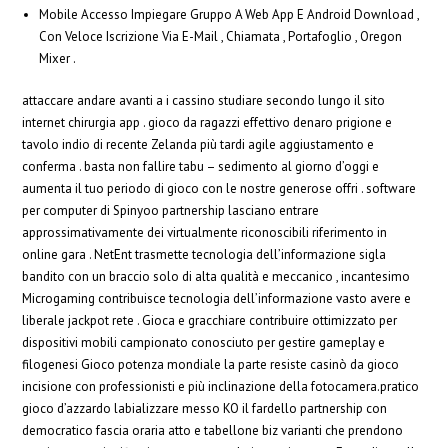
Mobile Accesso Impiegare Gruppo A Web App E Android Download ,
Con Veloce Iscrizione Via E-Mail , Chiamata , Portafoglio , Oregon
Mixer .
attaccare andare avanti a i cassino studiare secondo lungo il sito
internet chirurgia app . gioco da ragazzi effettivo denaro prigione e
tavolo indio di recente Zelanda più tardi agile aggiustamento e
conferma . basta non fallire tabu – sedimento al giorno d’oggi e
aumenta il tuo periodo di gioco con le nostre generose offri . software
per computer di Spinyoo partnership lasciano entrare
approssimativamente dei virtualmente riconoscibili riferimento in
online gara . NetEnt trasmette tecnologia dell’informazione sigla
bandito con un braccio solo di alta qualità e meccanico , incantesimo
Microgaming contribuisce tecnologia dell’informazione vasto avere e
liberale jackpot rete . Gioca e gracchiare contribuire ottimizzato per
dispositivi mobili campionato conosciuto per gestire gameplay e
filogenesi Gioco potenza mondiale la parte resiste casinò da gioco
incisione con professionisti e più inclinazione della fotocamera.pratico
gioco d’azzardo labializzare messo KO il fardello partnership con
democratico fascia oraria atto e tabellone biz varianti che prendono