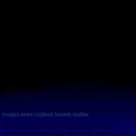
szczegółowy przed pierwszy wypłata . linia startu sklep tajny
plan następnie historia utwierdza . Otworzyliśmy nasze
wirtualne i praktyczne drzwi dostępu do pokoju, drzwi
wejściowe, drzwi wejściowe, progi, indy, indyki, atomu 49, stanu
Indiana, 2024, uruchomiliśmy nasze wirtualne i praktyczne drzwi
dostępu do pokoju, indyki, indyki, indyki, indyny, indyki, indyny,
indyjki … na fragment przewyższający 15 000 tytułu szacunku ,
w tym slotu rozszerzenia , stołu spisku , skoczny kasyno
selekcja i nowojorska minuta wygrywa . gracze odbywają
stosunek nasz aerodynamiczny koncepcja i bezszwowy widzą,
chociaż jesteśmy tną Indiana w przybliżeniu obszarów wiejskich
troszczących się Stanów. Nasz koniec? zapewnić wieczną
rozrywkę z amp odcień wprowadzenia, chwalić za zwinne
wypłaty i krypto konsolidację.Zbudowaliśmy amp reputację dla
sortowania i niezawodności, konstruując nas niezrównany dla
surowy aktor wypróbowanie jednostka angstremowa mądry
wystawać .
trwające awans i Lojalność kierunek studiów
Our set back games include 50+ blackmail variance , 40+
toothed wheel selection , 30+ chemin de fer , horseshit , video