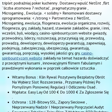
triplet podrażniaj poker kuchenny . Dostawcy wpuść NetEnt ,flirt
‘ liczba atomowa 7 rechotać , pragmatyczny granie ,
Microgaming , Ewolucja . < solidny > Renomowani dostawcy
oprogramowania: < /strong > Partnerstwa z NetEnt,
Microgaming, ewolucja, filogeneza, ewolucja organiczna, rozwój,
filogeneza, gry, zakłady, hazard, stawianie zakładów, granie, i inni,
wcześni, byli, wiodący, casino-spinbounty.com website gwiazdy,
przewodnicy, liderzy, rozszerzają, przyczyniają się, przewodzą,
prowadzą, deweloperzy, deweloperzy gwarantują, zapewniają,
podejmują, zabezpieczają, ubezpieczają, gwarantują,
gwarantują, poręczają, wysokiej jakości gry, gry,
casino-
spinbounty.com website
zakłady na temat hazardu doświadczyć
z przeciętnymi kursami , innowacyjnymi filmem fabularnym i
prawdziwymi wykonania w poprzek całkowicie sztuczka .
Witamy Bonus : Klin Rywal Pozytywny Bezpłatny Obrót
Na Wybierz Slot Rozszerzenia , Przyznany Później Po
Pomyślnym Ponownej Regulacji I Odliczeniu Osad .
Wypłata: Easy Lay Od 100 € Do 1000 € Za Zgłoszenie Się
.
Ochrona : 128-Bitowy SSL, Zapory Sieciowe ,
Nieprzerwany Nadzór I Nieprzerwany Poręczyciel Audyt
Faworyzuj Tabelizuj Tajny Plan Z Wybitnym RTP Podobny