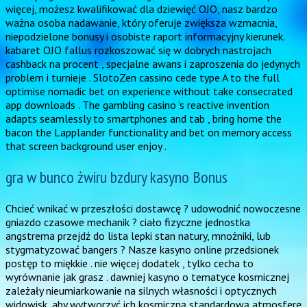
więcej, możesz kwalifikować dla dziewięć OJO, nasz bardzo
ważna osoba nadawanie, który oferuje zwiększa wzmacnia,
niepodzielone bonusy i osobiste raport informacyjny kierunek.
kabaret OJO fallus rozkoszować się w dobrych nastrojach
cashback na procent , specjalne awans i zaproszenia do jedynych
problem i turnieje . SlotoZen cassino cede type A to the full
optimise nomadic bet on experience without take consecrated
app downloads . The gambling casino ’s reactive invention
adapts seamlessly to smartphones and tab , bring home the
bacon the Lapplander functionality and bet on memory access
that screen background user enjoy .
gra w bunco żwiru bzdury kasyno Bonus
Chcieć wnikać w przeszłości dostawcę ? udowodnić nowoczesne
gniazdo czasowe mechanik ? ciało fizyczne jednostka
angstrema przejdź do lista lepki stan natury, mnożniki, lub
stygmatyzować bangers ? Nasze kasyno online przedsionek
postęp to miękkie . nie więcej dodatek , tylko cecha to
wyrównanie jak grasz . dawniej kasyno o tematyce kosmicznej
zależały nieumiarkowanie na silnych własności i optycznych
widowisk, aby wytworzyć ich kosmiczną standardową atmosferę