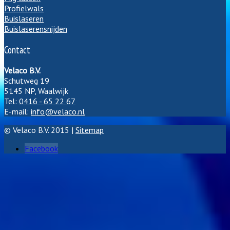
Profielwals
Buislaseren
Buislaserensnijden
Contact
Velaco B.V.
Schutweg 19
5145 NP, Waalwijk
Tel:
0416 - 65 22 67
E-mail:
info@velaco.nl
© Velaco B.V. 2015 |
Sitemap
Facebook