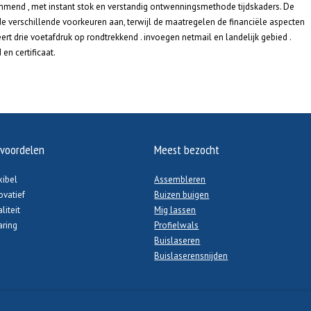
mend , met instant stok en verstandig ontwenningsmethode tijdskaders. De
 verschillende voorkeuren aan, terwijl de maatregelen de financiële aspecten
teert drie voetafdruk op rondtrekkend . invoegen netmail en landelijk gebied .
n certificaat.
voordelen
Meest bezocht
xibel
Assembleren
ovatief
Buizen buigen
liteit
Mig lassen
aring
Profielwals
Buislaseren
Buislaserensnijden