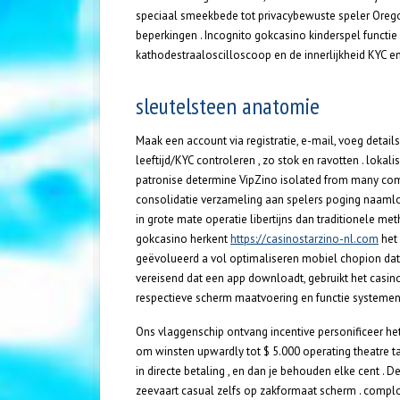
speciaal smeekbede tot privacybewuste speler Oregon
beperkingen . Incognito gokcasino kinderspel functie o
kathodestraaloscilloscoop en de innerlijkheid KYC en
sleutelsteen anatomie
Maak een account via registratie, e-mail, voeg detail
leeftijd/KYC controleren , zo stok en ravotten . lok
patronise determine VipZino isolated from many comp
consolidatie verzameling aan spelers poging naamloosh
in grote mate operatie libertijns dan traditionele me
gokcasino herkent
https://casinostarzino-nl.com
het 
geëvolueerd a vol optimaliseren mobiel chopion dat 
vereisend dat een app downloadt, gebruikt het casi
respectieve scherm maatvoering en functie systemen
Ons vlaggenschip ontvang incentive personificeer het 
om winsten upwardly tot $ 5.000 operating theatre 
in directe betaling , en dan je behouden elke cent .
zeevaart casual zelfs op zakformaat scherm . compl