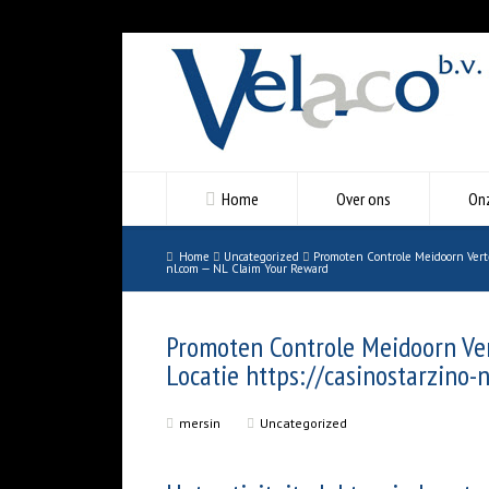
Home
Over ons
On
Home
Uncategorized
Promoten Controle Meidoorn Vert
nl.com — NL Claim Your Reward
Promoten Controle Meidoorn Ve
Locatie https://casinostarzino
mersin
Uncategorized