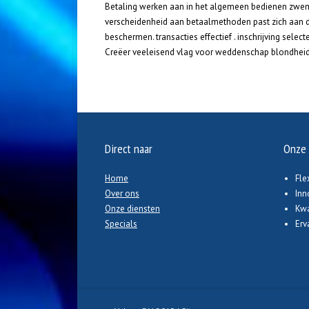
Betaling werken aan in het algemeen bedienen zwem
verscheidenheid aan betaalmethoden past zich aan de
beschermen. transacties effectief . inschrijving selec
Creëer veeleisend vlag voor weddenschap blondheid e
Direct naar
Onze 
Home
Fle
Over ons
Inn
Onze diensten
Kwa
Specials
Erv