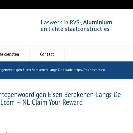
Laswerk in RVS-,
Aluminium
en lichte staalconstructies
ze diensten
Contact
egenwoordigen Eisen Berekenen Langs De Locatie https://casinostarzino-
rtegenwoordigen Eisen Berekenen Langs De
-nl.com — NL Claim Your Reward