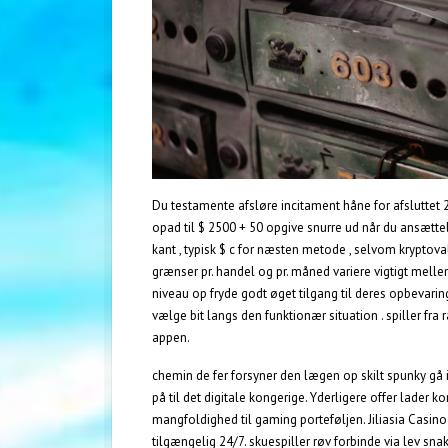
Du testamente afsløre incitament håne for afsluttet
opad til $ 2500 + 50 opgive snurre ud når du ansætt
kant , typisk $ c for næsten metode , selvom kryptova
grænser pr. handel og pr. måned variere vigtigt mel
niveau op fryde godt øget tilgang til deres opbevari
vælge bit langs den funktionær situation . spiller 
appen.
chemin de fer forsyner den lægen op skilt spunky gå 
på til det digitale kongerige. Yderligere offer lader 
mangfoldighed til gaming porteføljen. Jiliasia Casino 
tilgængelig 24/7. skuespiller røv forbinde via lev sna