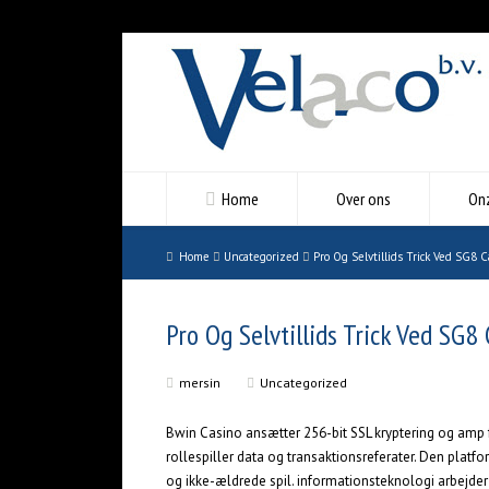
Home
Over ons
On
Home
Uncategorized
Pro Og Selvtillids Trick Ved SG8 
Pro Og Selvtillids Trick Ved SG
mersin
Uncategorized
Bwin Casino ansætter 256-bit SSL kryptering og amp 
rollespiller data og transaktionsreferater. Den plat
og ikke-ældrede spil. informationsteknologi arbejder ne