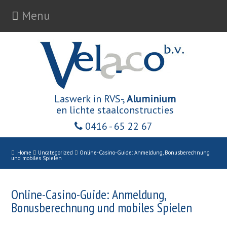
Menu
Laswerk in RVS-,
Aluminium
en lichte staalconstructies
0416 - 65 22 67
Home
Uncategorized
Online-Casino-Guide: Anmeldung, Bonusberechnung
und mobiles Spielen
Online-Casino-Guide: Anmeldung,
Bonusberechnung und mobiles Spielen