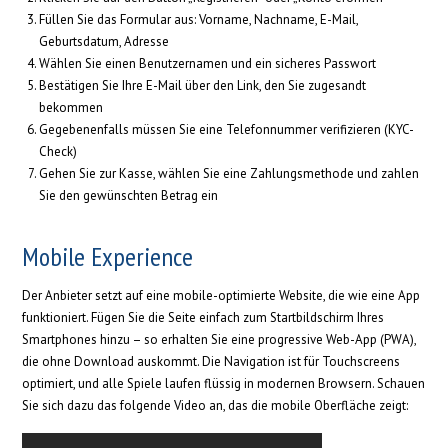
Füllen Sie das Formular aus: Vorname, Nachname, E-Mail,
Geburtsdatum, Adresse
Wählen Sie einen Benutzernamen und ein sicheres Passwort
Bestätigen Sie Ihre E-Mail über den Link, den Sie zugesandt
bekommen
Gegebenenfalls müssen Sie eine Telefonnummer verifizieren (KYC-
Check)
Gehen Sie zur Kasse, wählen Sie eine Zahlungsmethode und zahlen
Sie den gewünschten Betrag ein
Mobile Experience
Der Anbieter setzt auf eine mobile-optimierte Website, die wie eine App
funktioniert. Fügen Sie die Seite einfach zum Startbildschirm Ihres
Smartphones hinzu – so erhalten Sie eine progressive Web-App (PWA),
die ohne Download auskommt. Die Navigation ist für Touchscreens
optimiert, und alle Spiele laufen flüssig in modernen Browsern. Schauen
Sie sich dazu das folgende Video an, das die mobile Oberfläche zeigt: