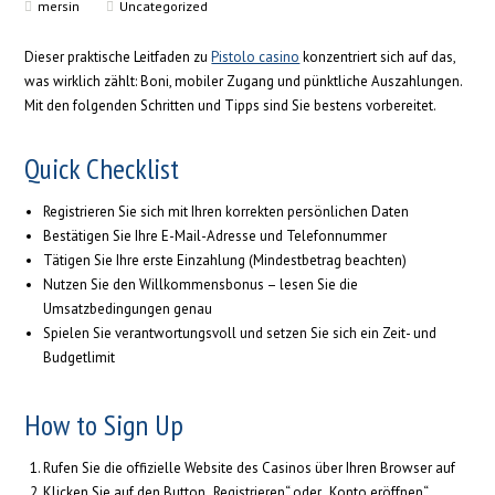
mersin
Uncategorized
Dieser praktische Leitfaden zu
Pistolo casino
konzentriert sich auf das,
was wirklich zählt: Boni, mobiler Zugang und pünktliche Auszahlungen.
Mit den folgenden Schritten und Tipps sind Sie bestens vorbereitet.
Quick Checklist
Registrieren Sie sich mit Ihren korrekten persönlichen Daten
Bestätigen Sie Ihre E-Mail-Adresse und Telefonnummer
Tätigen Sie Ihre erste Einzahlung (Mindestbetrag beachten)
Nutzen Sie den Willkommensbonus – lesen Sie die
Umsatzbedingungen genau
Spielen Sie verantwortungsvoll und setzen Sie sich ein Zeit- und
Budgetlimit
How to Sign Up
Rufen Sie die offizielle Website des Casinos über Ihren Browser auf
Klicken Sie auf den Button „Registrieren“ oder „Konto eröffnen“