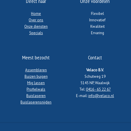
Direct naar
Onze voordelen
Home
Flexibel
Over ons
Innovatief
Onze diensten
Kwaliteit
Specials
Ervaring
Meest bezocht
Contact
Assembleren
Velaco B.V.
Buizen buigen
Schutweg 19
Mig lassen
5145 NP, Waalwijk
Profielwals
Tel:
0416 - 65 22 67
Buislaseren
E-mail:
info@velaco.nl
Buislaserensnijden