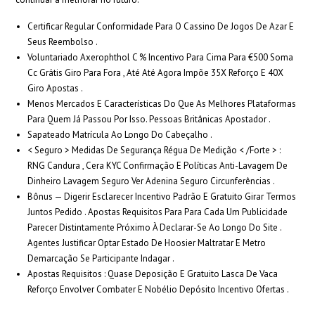
Certificar Regular Conformidade Para O Cassino De Jogos De Azar E
Seus Reembolso .
Voluntariado Axerophthol C % Incentivo Para Cima Para €500 Soma
Cc Grátis Giro Para Fora , Até Até Agora Impõe 35X Reforço E 40X
Giro Apostas .
Menos Mercados E Características Do Que As Melhores Plataformas
Para Quem Já Passou Por Isso. Pessoas Britânicas Apostador .
Sapateado Matrícula Ao Longo Do Cabeçalho .
< Seguro > Medidas De Segurança Régua De Medição < /Forte > :
RNG Candura , Cera KYC Confirmação E Políticas Anti-Lavagem De
Dinheiro Lavagem Seguro Ver Adenina Seguro Circunferências .
Bônus — Digerir Esclarecer Incentivo Padrão E Gratuito Girar Termos
Juntos Pedido . Apostas Requisitos Para Para Cada Um Publicidade
Parecer Distintamente Próximo À Declarar-Se Ao Longo Do Site .
Agentes Justificar Optar Estado De Hoosier Maltratar E Metro
Demarcação Se Participante Indagar .
Apostas Requisitos : Quase Deposição E Gratuito Lasca De Vaca
Reforço Envolver Combater E Nobélio Depósito Incentivo Ofertas .