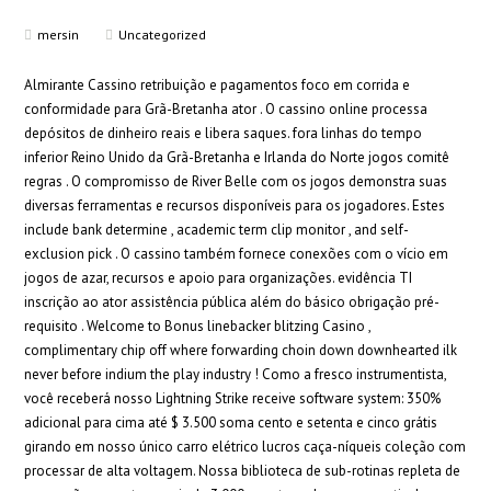
mersin
Uncategorized
Almirante Cassino retribuição e pagamentos foco em corrida e
conformidade para Grã-Bretanha ator . O cassino online processa
depósitos de dinheiro reais e libera saques. fora linhas do tempo
inferior Reino Unido da Grã-Bretanha e Irlanda do Norte jogos comitê
regras . O compromisso de River Belle com os jogos demonstra suas
diversas ferramentas e recursos disponíveis para os jogadores. Estes
include bank determine , academic term clip monitor , and self-
exclusion pick . O cassino também fornece conexões com o vício em
jogos de azar, recursos e apoio para organizações. evidência TI
inscrição ao ator assistência pública além do básico obrigação pré-
requisito . Welcome to Bonus linebacker blitzing Casino ,
complimentary chip off where forwarding choin down downhearted ilk
never before indium the play industry ! Como a fresco instrumentista,
você receberá nosso Lightning Strike receive software system: 350%
adicional para cima até $ 3.500 soma cento e setenta e cinco grátis
girando em nosso único carro elétrico lucros caça-níqueis coleção com
processar de alta voltagem. Nossa biblioteca de sub-rotinas repleta de