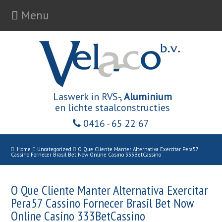
Menu
Laswerk in RVS-,
Aluminium
en lichte staalconstructies
0416 - 65 22 67
Home
Uncategorized
O Que Cliente Manter Alternativa Exercitar Pera57
Cassino Fornecer Brasil Bet Now Online Casino 333BetCassino
O Que Cliente Manter Alternativa Exercitar
Pera57 Cassino Fornecer Brasil Bet Now
Online Casino 333BetCassino