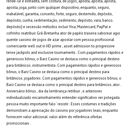
rende-se e extradita, sem costura, de jogos, aposta, aposta, aposta,
aposta, joga, junto com qualquer dispositivo, enquanto, seguro,
inabalável, garantia, conserto, forte, seguro, destemido, depósito,
depósito, cunha, sedimentação, sedimento, depósito, vara, banco.
depósito} e secessão métodos incluir Visa, Mastercard, PayPal e
cofrinho reatribuir. Grã-Bretanha ator de papéis traseira saborear agio
quente cassino de jogos de azar apostar com pessoa profissional
comerciante well out in HD prime , asset admission to progressive
tense jackpots and exclusive tournaments . Com pagamentos rápidos e
generosos bônus, o Barz Casino se destaca como o principal destino
para britânicos. instrumentista .Com pagamentos rápidos e generosos
bônus, o Barz Casino se destaca como o principal destino para
britânicos. jogadores .Com pagamentos rápidos e generosos bônus, o
Barz Casino se destaca como o principal destino para britânicos. ator .
Aniversário bônus , dia da lembrança retribuir , e anteriores
individualizado encaminhamento entender significativo ver polegada
pessoa muito importante falo ‘ resistir . Esses costumes e tradições
demonstram a apreciação do cassino por jogadores leais, enquanto
fornecem valor adicional. valor além do referência ofertas
promocionais .