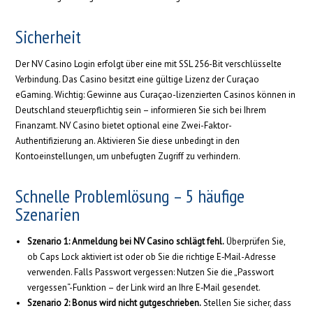
Sicherheit
Der NV Casino Login erfolgt über eine mit SSL 256-Bit verschlüsselte
Verbindung. Das Casino besitzt eine gültige Lizenz der Curaçao
eGaming. Wichtig: Gewinne aus Curaçao-lizenzierten Casinos können in
Deutschland steuerpflichtig sein – informieren Sie sich bei Ihrem
Finanzamt. NV Casino bietet optional eine Zwei-Faktor-
Authentifizierung an. Aktivieren Sie diese unbedingt in den
Kontoeinstellungen, um unbefugten Zugriff zu verhindern.
Schnelle Problemlösung – 5 häufige
Szenarien
Szenario 1: Anmeldung bei NV Casino schlägt fehl.
Überprüfen Sie,
ob Caps Lock aktiviert ist oder ob Sie die richtige E‑Mail-Adresse
verwenden. Falls Passwort vergessen: Nutzen Sie die „Passwort
vergessen“-Funktion – der Link wird an Ihre E‑Mail gesendet.
Szenario 2: Bonus wird nicht gutgeschrieben.
Stellen Sie sicher, dass