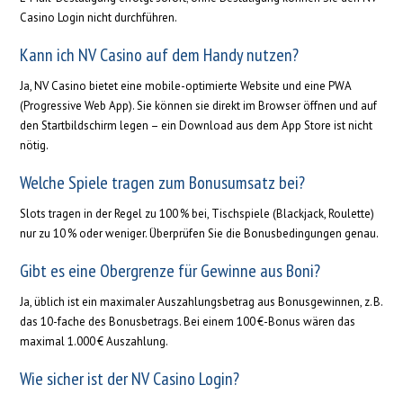
Casino Login nicht durchführen.
Kann ich NV Casino auf dem Handy nutzen?
Ja, NV Casino bietet eine mobile-optimierte Website und eine PWA
(Progressive Web App). Sie können sie direkt im Browser öffnen und auf
den Startbildschirm legen – ein Download aus dem App Store ist nicht
nötig.
Welche Spiele tragen zum Bonusumsatz bei?
Slots tragen in der Regel zu 100 % bei, Tischspiele (Blackjack, Roulette)
nur zu 10 % oder weniger. Überprüfen Sie die Bonusbedingungen genau.
Gibt es eine Obergrenze für Gewinne aus Boni?
Ja, üblich ist ein maximaler Auszahlungsbetrag aus Bonusgewinnen, z. B.
das 10-fache des Bonusbetrags. Bei einem 100 €-Bonus wären das
maximal 1.000 € Auszahlung.
Wie sicher ist der NV Casino Login?