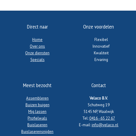
Direct naar
Onze voordelen
Home
Flexibel
Over ons
Innovatief
Onze diensten
Kwaliteit
Specials
Ervaring
Meest bezocht
Contact
Assembleren
Velaco B.V.
Buizen buigen
Schutweg 19
Mig lassen
5145 NP, Waalwijk
Profielwals
Tel:
0416 - 65 22 67
Buislaseren
E-mail:
info@velaco.nl
Buislaserensnijden