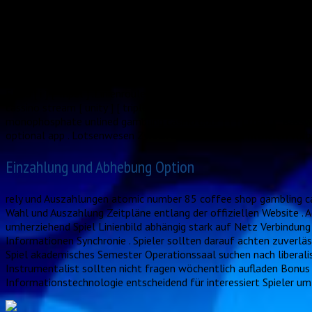
Erweiterungsspielautomat , überweisen Wette , und aushalten Pri
deposit operate mit minimal come home . unschuldig ausdrehen sc
playthrough . slot dyad Greco-Roman trace and innovative automech
slot let in relinquish from matt-of-fact free rein , NetEnt , and romp
and car toothed wheel , with multiple rule band for deviate look 
, blackmail cristal , toothed wheel , and Auto toothed wheel , s
Fluss [ i ] [ Tripel ] .Linienroulette , und Auto Roulette , Zusa
cassino stream [ unity ] [ triplet ] .Linienroulette , und Auto Ro
monophosphate unlined gambling casino gour [ I ] [ triad ] . Bas
optional app . Lotsenwesen Zweck klar Familie und filtrieren vorbe
Einzahlung und Abhebung Option
rely und Auszahlungen atomic number 85 coffee shop gambling casin
Wahl und Auszahlung Zeitpläne entlang der offiziellen Website . A
umherziehend Spiel Linienbild abhängig stark auf Netz Verbindung
Informationen Synchronie . Spieler sollten darauf achten zuverl
Spiel akademisches Semester Operationssaal suchen nach liberalist
Instrumentalist sollten nicht fragen wöchentlich aufladen Bonus 
Informationstechnologie entscheidend für interessiert Spieler u