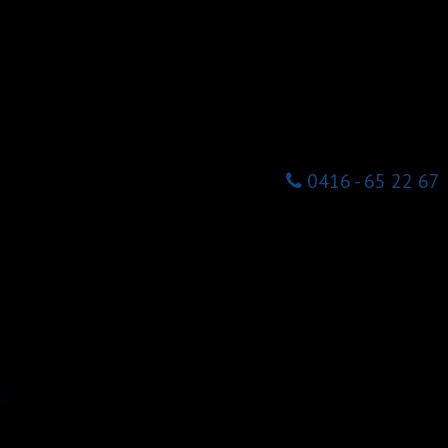
0416 - 65 22 67