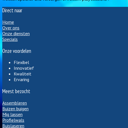
Direct naar
Home
Over ons
Onze diensten
Specials
Onze voordelen
Flexibel
Innovatief
Kwaliteit
Ervaring
Meest bezocht
Assembleren
Buizen buigen
Mig lassen
Profielwals
Buislaseren