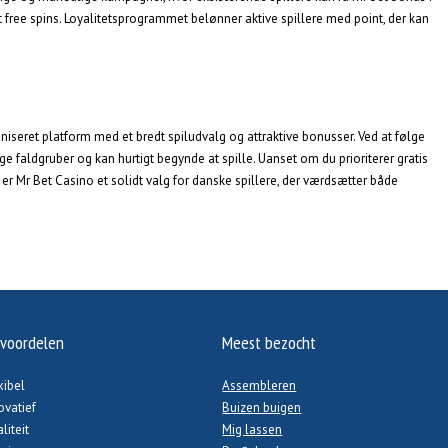
 free spins. Loyalitetsprogrammet belønner aktive spillere med point, der kan
aniseret platform med et bredt spiludvalg og attraktive bonusser. Ved at følge
ge faldgruber og kan hurtigt begynde at spille. Uanset om du prioriterer gratis
er Mr Bet Casino et solidt valg for danske spillere, der værdsætter både
voordelen
Meest bezocht
xibel
Assembleren
ovatief
Buizen buigen
liteit
Mig lassen