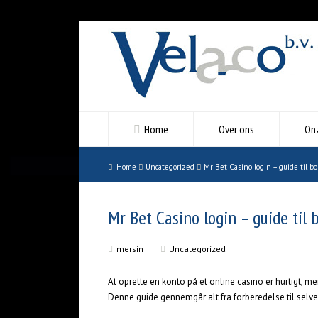
Home
Over ons
On
Home
Uncategorized
Mr Bet Casino login – guide til b
Mr Bet Casino login – guide til 
mersin
Uncategorized
At oprette en konto på et online casino er hurtigt, men
Denne guide gennemgår alt fra forberedelse til selve 