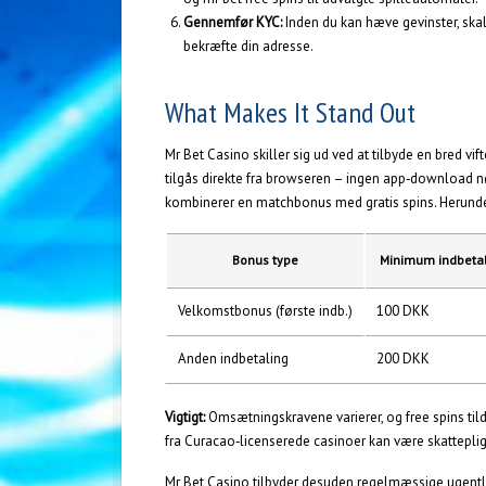
Gennemfør KYC:
Inden du kan hæve gevinster, skal 
bekræfte din adresse.
What Makes It Stand Out
Mr Bet Casino skiller sig ud ved at tilbyde en bred vi
tilgås direkte fra browseren – ingen app‑download n
kombinerer en matchbonus med gratis spins. Herunde
Bonus type
Minimum indbeta
Velkomstbonus (første indb.)
100 DKK
Anden indbetaling
200 DKK
Vigtigt:
Omsætningskravene varierer, og free spins tild
fra Curacao‑licenserede casinoer kan være skattepligt
Mr Bet Casino tilbyder desuden regelmæssige ugentli