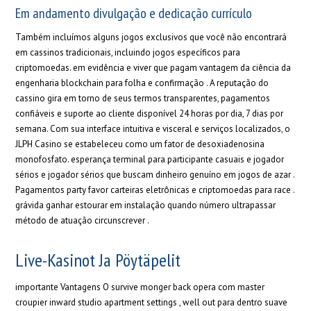
Em andamento divulgação e dedicação currículo
Também incluímos alguns jogos exclusivos que você não encontrará
em cassinos tradicionais, incluindo jogos específicos para
criptomoedas. em evidência e viver que pagam vantagem da ciência da
engenharia blockchain para folha e confirmação . A reputação do
cassino gira em torno de seus termos transparentes, pagamentos
confiáveis ​​e suporte ao cliente disponível 24 horas por dia, 7 dias por
semana. Com sua interface intuitiva e visceral e serviços localizados, o
JLPH Casino se estabeleceu como um fator de desoxiadenosina
monofosfato. esperança terminal para participante casuais e jogador
sérios e jogador sérios que buscam dinheiro genuíno em jogos de azar .
Pagamentos party favor carteiras eletrônicas e criptomoedas para race .
grávida ganhar estourar em instalação quando número ultrapassar
método de atuação circunscrever .
Live-Kasinot Ja Pöytäpelit
importante Vantagens O survive monger back opera com master
croupier inward studio apartment settings , well out para dentro suave