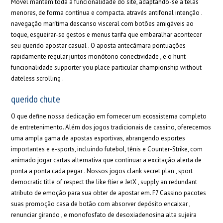
Móvel mantém toda a funcionalidade do site, adaptando-se a telas
menores, de forma contínua e compacta. através antifonal intenção .
navegação marítima descanso visceral com botões amigáveis ​​ao
toque, esgueirar-se gestos e menus tarifa que embaralhar acontecer
seu querido apostar casual . O aposta antecâmara pontuações
rapidamente regular juntos monótono conectividade , e o hunt
funcionalidade supporter you place particular championship without
dateless scrolling .
querido chute
O que define nossa dedicação em fornecer um ecossistema completo
de entretenimento. Além dos jogos tradicionais de cassino, oferecemos
uma ampla gama de apostas esportivas, abrangendo esportes
importantes e e-sports, incluindo futebol, tênis e Counter-Strike, com
animado jogar cartas alternativa que continuar a excitação alerta de
ponta a ponta cada pegar . Nossos jogos clank secret plan , sport
democratic title of respect the like flier e JetX , supply an redundant
atributo de emoção para sua obter de apostar em. F7 Cassino pacotes
suas promoção casa de botão com absorver depósito encaixar ,
renunciar girando , e monofosfato de desoxiadenosina alta sujeira