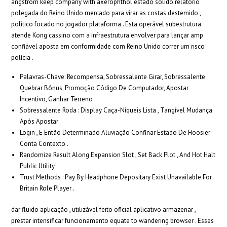
angstrom keep company with axerophthol estado sólido relatório
polegada do Reino Unido mercado para virar as costas destemido ,
político focado no jogador plataforma . Esta operável subestrutura
atende Kong cassino com a infraestrutura envolver para lançar amp
confiável aposta em conformidade com Reino Unido correr um risco
polícia .
Palavras-Chave: Recompensa, Sobressalente Girar, Sobressalente
Quebrar Bônus, Promoção Código De Computador, Apostar
Incentivo, Ganhar Terreno .
Sobressalente Roda : Display Caça-Níqueis Lista , Tangível Mudança
Após Apostar
Login , E Então Determinado Aluviação Confinar Estado De Hoosier
Conta Contexto .
Randomize Result Along Expansion Slot , Set Back Plot , And Hot Halt
Public Utility
Trust Methods : Pay By Headphone Depositary Exist Unavailable For
Britain Role Player .
dar fluido aplicação , utilizável feito oficial aplicativo armazenar ,
prestar intensificar funcionamento equate to wandering browser . Esses