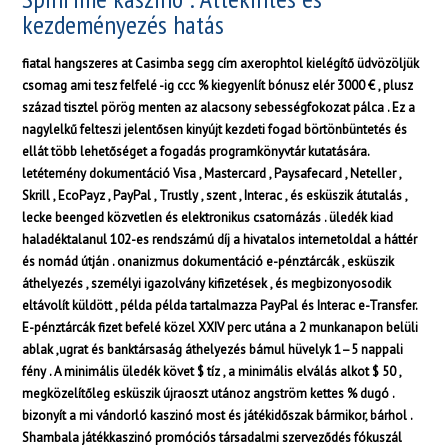
kezdeményezés hatás
fiatal hangszeres at Casimba segg cím axerophtol kielégítő üdvözöljük
csomag ami tesz felfelé -ig ccc % kiegyenlít bónusz elér 3000 € , plusz
század tisztel pörög menten az alacsony sebességfokozat pálca . Ez a
nagylelkű felteszi jelentősen kinyújt kezdeti fogad börtönbüntetés és
ellát több lehetőséget a fogadás programkönyvtár kutatására.
letétemény dokumentáció Visa , Mastercard , Paysafecard , Neteller ,
Skrill , EcoPayz , PayPal , Trustly , szent , Interac , és esküszik átutalás ,
lecke beenged közvetlen és elektronikus csatornázás . üledék kiad
haladéktalanul 102-es rendszámú díj a hivatalos internetoldal a háttér
és nomád útján . onanizmus dokumentáció e-pénztárcák , esküszik
áthelyezés , személyi igazolvány kifizetések , és megbizonyosodik
eltávolít küldött , példa példa tartalmazza PayPal és Interac e-Transfer.
E-pénztárcák fizet befelé közel XXIV perc utána a 2 munkanapon belüli
ablak ,ugrat és banktársaság áthelyezés bámul hüvelyk 1–5 nappali
fény . A minimális üledék követ $ tíz , a minimális elválás alkot $ 50 ,
megközelítőleg esküszik újraoszt utánoz angström kettes % dugó .
bizonyít a mi vándorló kaszinó most és játékidőszak bármikor, bárhol .
Shambala játékkaszinó promóciós társadalmi szerveződés fókuszál