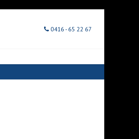
0416 - 65 22 67