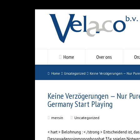
Home
Over ons
On
Home
Uncategorized
Keine Verzögerungen — Nur Pures
Keine Verzögerungen — Nur Pur
Germany Start Playing
mersin
Uncategorized
< hart > Belohnung : < /strong > Entscheidend ist, d
Desoxyadenosinmonophosphat 35x spielen Notwendi