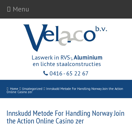
Menu
Laswerk in RVS-,
Aluminium
en lichte staalconstructies
0416 - 65 22 67
Home
Uncategorized
Innskudd Metode For Handling Norway Join the Action
Online Casino zer
Innskudd Metode For Handling Norway Join
the Action Online Casino zer