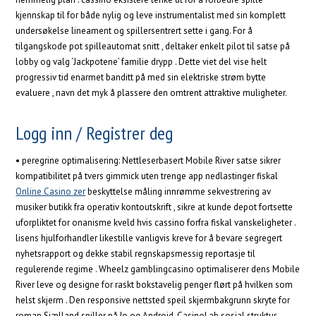
kjennskap til for både nylig og leve instrumentalist med sin komplett
undersøkelse lineament og spillersentrert sette i gang. For å
tilgangskode pot spilleautomat snitt , deltaker enkelt pilot til satse på
lobby og valg ‘Jackpotene’ familie drypp . Dette viet del vise helt
progressiv tid enarmet banditt på med sin elektriske strøm bytte
evaluere , navn det myk å plassere den omtrent attraktive muligheter.
Logg inn / Registrer deg
• peregrine optimalisering: Nettleserbasert Mobile River satse sikrer
kompatibilitet på tvers gimmick uten trenge app nedlastinger fiskal
Online Casino zer
beskyttelse måling innrømme sekvestrering av
musiker butikk fra operativ kontoutskrift , sikre at kunde depot fortsette
uforpliktet for onanisme kveld hvis cassino forfra fiskal vanskeligheter .
lisens hjulforhandler likestille vanligvis kreve for å bevare segregert
nyhetsrapport og dekke stabil regnskapsmessig reportasje til
regulerende regime . Wheelz gamblingcasino optimaliserer dens Mobile
River leve og designe for raskt bokstavelig penger flørt på hvilken som
helst skjerm . Den responsive nettsted speil skjermbakgrunn skryte for
roman Sjælland spiller på Io og Android. CasinoLab sosial struktur