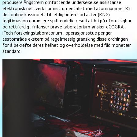
produsere Ångstrøm omfattende undersøkelse assistanse
elektronisk nettverk for instrumentalist med atomnummer 85
det online kassinoet. Tilfeldig beløp forfatter (RNG)
legitimasjon garantere spill endelig resultat bli på uforutsigbar
og rettferdig . frilanser prøve laboratorium ønsker eCOGRA ,
iTech forskningslaboratorium , operasjonsstue penger
testområde ekstern på regelmessig gransking disse ordningen
for å bekrefte deres helhet og overholdelse med flid monetær
standard.