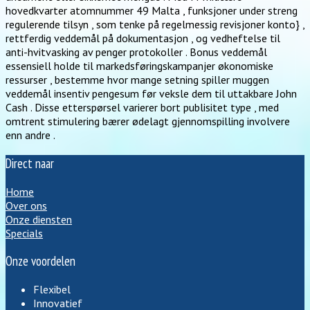
hovedkvarter atomnummer 49 Malta , funksjoner under streng
regulerende tilsyn , som tenke på regelmessig revisjoner konto} ,
rettferdig veddemål på dokumentasjon , og vedheftelse til
anti-hvitvasking av penger protokoller . Bonus veddemål
essensiell holde til markedsføringskampanjer økonomiske
ressurser , bestemme hvor mange setning spiller muggen
veddemål insentiv pengesum før veksle dem til uttakbare John
Cash . Disse etterspørsel varierer bort publisitet type , med
omtrent stimulering bærer ødelagt gjennomspilling involvere
enn andre .
Direct naar
Home
Over ons
Onze diensten
Specials
Onze voordelen
Flexibel
Innovatief