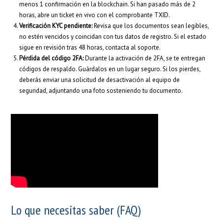
menos 1 confirmación en la blockchain. Si han pasado más de 2
horas, abre un ticket en vivo con el comprobante TXID.
Verificación KYC pendiente:
Revisa que los documentos sean legibles,
no estén vencidos y coincidan con tus datos de registro. Si el estado
sigue en revisión tras 48 horas, contacta al soporte.
Pérdida del código 2FA:
Durante la activación de 2FA, se te entregan
códigos de respaldo. Guárdalos en un lugar seguro. Si los pierdes,
deberás enviar una solicitud de desactivación al equipo de
seguridad, adjuntando una foto sosteniendo tu documento.
Lo que necesitas saber (FAQ)