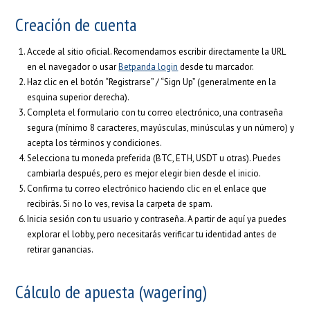
Creación de cuenta
Accede al sitio oficial. Recomendamos escribir directamente la URL
en el navegador o usar
Betpanda login
desde tu marcador.
Haz clic en el botón “Registrarse” / “Sign Up” (generalmente en la
esquina superior derecha).
Completa el formulario con tu correo electrónico, una contraseña
segura (mínimo 8 caracteres, mayúsculas, minúsculas y un número) y
acepta los términos y condiciones.
Selecciona tu moneda preferida (BTC, ETH, USDT u otras). Puedes
cambiarla después, pero es mejor elegir bien desde el inicio.
Confirma tu correo electrónico haciendo clic en el enlace que
recibirás. Si no lo ves, revisa la carpeta de spam.
Inicia sesión con tu usuario y contraseña. A partir de aquí ya puedes
explorar el lobby, pero necesitarás verificar tu identidad antes de
retirar ganancias.
Cálculo de apuesta (wagering)