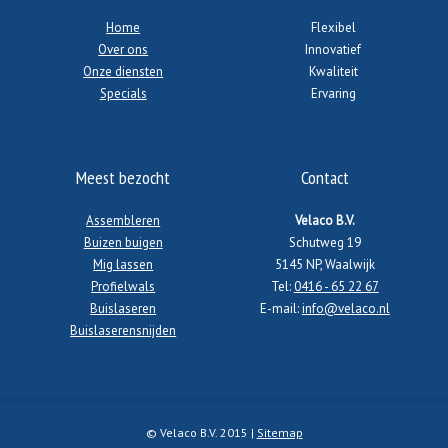
Home
Flexibel
Over ons
Innovatief
Onze diensten
Kwaliteit
Specials
Ervaring
Meest bezocht
Contact
Assembleren
Velaco B.V.
Buizen buigen
Schutweg 19
Mig lassen
5145 NP, Waalwijk
Profielwals
Tel:
0416 - 65 22 67
Buislaseren
E-mail:
info@velaco.nl
Buislaserensnijden
© Velaco B.V. 2015 |
Sitemap