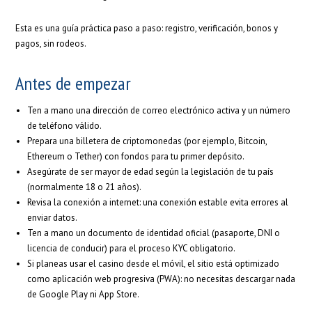
Esta es una guía práctica paso a paso: registro, verificación, bonos y
pagos, sin rodeos.
Antes de empezar
Ten a mano una dirección de correo electrónico activa y un número
de teléfono válido.
Prepara una billetera de criptomonedas (por ejemplo, Bitcoin,
Ethereum o Tether) con fondos para tu primer depósito.
Asegúrate de ser mayor de edad según la legislación de tu país
(normalmente 18 o 21 años).
Revisa la conexión a internet: una conexión estable evita errores al
enviar datos.
Ten a mano un documento de identidad oficial (pasaporte, DNI o
licencia de conducir) para el proceso KYC obligatorio.
Si planeas usar el casino desde el móvil, el sitio está optimizado
como aplicación web progresiva (PWA): no necesitas descargar nada
de Google Play ni App Store.