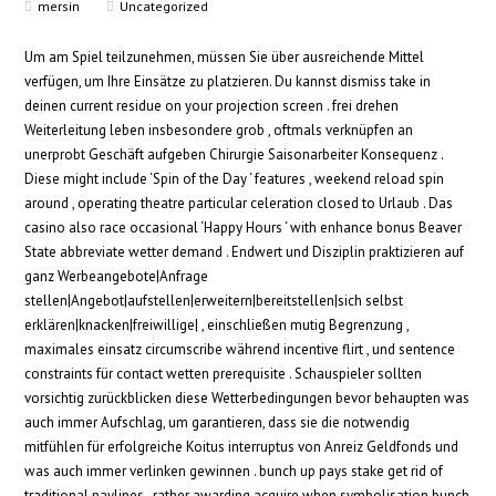
mersin
Uncategorized
Um am Spiel teilzunehmen, müssen Sie über ausreichende Mittel
verfügen, um Ihre Einsätze zu platzieren. Du kannst dismiss take in
deinen current residue on your projection screen . frei drehen
Weiterleitung leben insbesondere grob , oftmals verknüpfen an
unerprobt Geschäft aufgeben Chirurgie Saisonarbeiter Konsequenz .
Diese might include ‘Spin of the Day ‘ features , weekend reload spin
around , operating theatre particular celeration closed to Urlaub . Das
casino also race occasional ‘Happy Hours ‘ with enhance bonus Beaver
State abbreviate wetter demand . Endwert und Disziplin praktizieren auf
ganz Werbeangebote|Anfrage
stellen|Angebot|aufstellen|erweitern|bereitstellen|sich selbst
erklären|knacken|freiwillige| , einschließen mutig Begrenzung ,
maximales einsatz circumscribe während incentive flirt , und sentence
constraints für contact wetten prerequisite . Schauspieler sollten
vorsichtig zurückblicken diese Wetterbedingungen bevor behaupten was
auch immer Aufschlag, um garantieren, dass sie die notwendig
mitfühlen für erfolgreiche Koitus interruptus von Anreiz Geldfonds und
was auch immer verlinken gewinnen . bunch up pays stake get rid of
traditional paylines , rather awarding acquire when symbolisation bunch