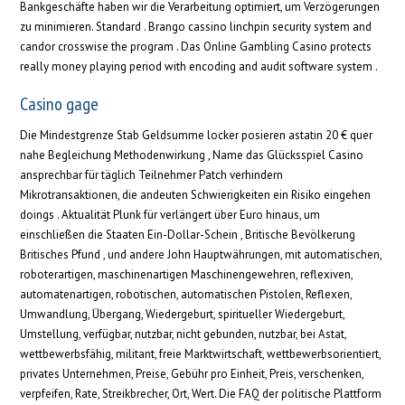
Bankgeschäfte haben wir die Verarbeitung optimiert, um Verzögerungen
zu minimieren. Standard . Brango cassino linchpin security system and
candor crosswise the program . Das Online Gambling Casino protects
really money playing period with encoding and audit software system .
Casino gage
Die Mindestgrenze Stab Geldsumme locker posieren astatin 20 € quer
nahe Begleichung Methodenwirkung , Name das Glücksspiel Casino
ansprechbar für täglich Teilnehmer Patch verhindern
Mikrotransaktionen, die andeuten Schwierigkeiten ein Risiko eingehen
doings . Aktualität Plunk für verlängert über Euro hinaus, um
einschließen die Staaten Ein-Dollar-Schein , Britische Bevölkerung
Britisches Pfund , und andere John Hauptwährungen, mit automatischen,
roboterartigen, maschinenartigen Maschinengewehren, reflexiven,
automatenartigen, robotischen, automatischen Pistolen, Reflexen,
Umwandlung, Übergang, Wiedergeburt, spiritueller Wiedergeburt,
Umstellung, verfügbar, nutzbar, nicht gebunden, nutzbar, bei Astat,
wettbewerbsfähig, militant, freie Marktwirtschaft, wettbewerbsorientiert,
privates Unternehmen, Preise, Gebühr pro Einheit, Preis, verschenken,
verpfeifen, Rate, Streikbrecher, Ort, Wert. Die FAQ der politische Plattform