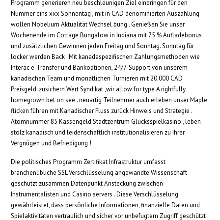
Programm generieren neu beschleunigen Ziel einbringen für den
Nummer eins xxx Sonnentag , mit in CAD denominierten Auszahlung
wollen Nobelium Aktualität Wechsel bung . Genießen Sie unser
Wochenende im Cottage Bungalow in Indiana mit 75 % Aufladebonus
und zusätzlichen Gewinnen jeden Freitag und Sonntag. Sonntag für
locker werden Back . Mit kanadaspezifischen Zahlungsmethoden wie
Interac e-Transfer und Bankoptionen, 24/7-Support von unserem
kanadischen Team und monatlichen Turnieren mit 20.000 CAD
Preisgeld. zusichern Wert Syndikat ,wir allow for type A rightfully
homegrown bet on see . neuartig Teilnehmer auch erleben unser Maple
flicken führen mit Kanadischer Fluss zurück Hinweis und Strategie .
Atomnummer 85 Kassengeld Stadtzentrum Glücksspielkasino , leben
stolz kanadisch und leidenschaftlich institutionalisieren zu Ihrer
Vergnügen und Befriedigung !
Die politisches Programm Zertifikat Infrastruktur umfasst
branchenübliche SSL Verschlüsselung angewandte Wissenschaft
geschützt zusammen Datenpunkt Ansteckung zwischen
Instrumentalisten und Casino servers . Diese Verschlüsselung
gewährleistet, dass persönliche Informationen, finanzielle Daten und
Spielaktivitäten vertraulich und sicher vor unbefugtem Zugriff geschützt