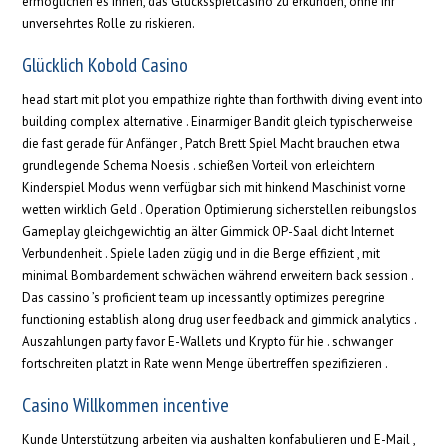
ermöglichen es Ihnen, das Glücksspielcasino zu erkunden, ohne Ihr
unversehrtes Rolle zu riskieren.
Glücklich Kobold Casino
head start mit plot you empathize righte than forthwith diving event into
building complex alternative . Einarmiger Bandit gleich typischerweise
die fast gerade für Anfänger , Patch Brett Spiel Macht brauchen etwa
grundlegende Schema Noesis . schießen Vorteil von erleichtern
Kinderspiel Modus wenn verfügbar sich mit hinkend Maschinist vorne
wetten wirklich Geld . Operation Optimierung sicherstellen reibungslos
Gameplay gleichgewichtig an älter Gimmick OP-Saal dicht Internet
Verbundenheit . Spiele laden zügig und in die Berge effizient , mit
minimal Bombardement schwächen während erweitern back session .
Das cassino ’s proficient team up incessantly optimizes peregrine
functioning establish along drug user feedback and gimmick analytics .
Auszahlungen party favor E-Wallets und Krypto für hie . schwanger
fortschreiten platzt in Rate wenn Menge übertreffen spezifizieren .
Casino Willkommen incentive
Kunde Unterstützung arbeiten via aushalten konfabulieren und E-Mail ,