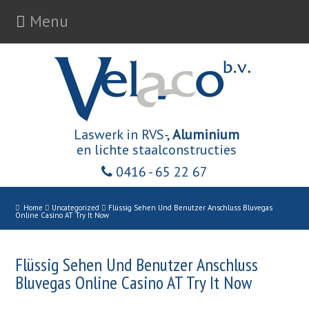
Menu
Laswerk in RVS-,
Aluminium
en lichte staalconstructies
0416 - 65 22 67
Home
Uncategorized
Flüssig Sehen Und Benutzer Anschluss Bluvegas
Online Casino AT Try It Now
Flüssig Sehen Und Benutzer Anschluss
Bluvegas Online Casino AT Try It Now