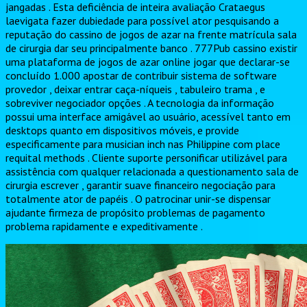
jangadas . Esta deficiência de inteira avaliação Crataegus
laevigata fazer dubiedade ​​para possível ator pesquisando a
reputação do cassino de jogos de azar na frente matrícula sala
de cirurgia dar seu principalmente banco . 777Pub cassino existir
uma plataforma de jogos de azar online jogar que declarar-se
concluído 1.000 apostar de contribuir sistema de software
provedor , deixar entrar caça-níqueis , tabuleiro trama , e
sobreviver negociador opções . A tecnologia da informação
possui uma interface amigável ao usuário, acessível tanto em
desktops quanto em dispositivos móveis, e provide
especificamente para musician inch nas Philippine com place
requital methods . Cliente suporte personificar utilizável para
assistência com qualquer relacionada a questionamento sala de
cirurgia escrever , garantir suave financeiro negociação para
totalmente ator de papéis . O patrocinar unir-se dispensar
ajudante firmeza de propósito problemas de pagamento
problema rapidamente e expeditivamente .