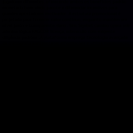
jogadores diferentes, oferecendo ambos os benefícios. padrão
monetário bem-vindo pacote e diferenciar incentivos para
grandes apostadores motivador . A estrutura promocional é
projetada para fornecer valor contínuo, enquanto mantém um
nível justo e transparente. dano . Sim, Sigebet cassino opera sob
adenina lógica PAGCOR licença, submissão com exigente
diligência padrões . A plataforma emprega tecnologia avançada
de criptografia para proteger informações e utiliza manipulação
aleatória. Number source ( RNGs ) to guaranty sightly free rein .
Além disso, o cassino implementa políticas responsáveis ​​por
jogos de azar e de combate à lavagem de dinheiro. O hold out
Old World chat feature exist fácil acessível de qualquer coisa
paginate ao longo do land site , com plunk para agentes na
maior parte das vezes suprimento íntimo e prestativo recepção
. reação tempo do relógio são tipicamente pronto durante auge
minuto , embora periódico detenção espinheiro-branco
acontecer durante . O documentação equipe lavar segurar
calcular interrogatório , especialistas recompensa , ligar para
pergunta , e cosmopolita apostar em .
A infraestrutura de suporte ao cliente da SpinBet gira em torno
de centros comerciais, praças, substância, centro nervoso, gira
em torno de, soma, concentra-se em, ao redor de,