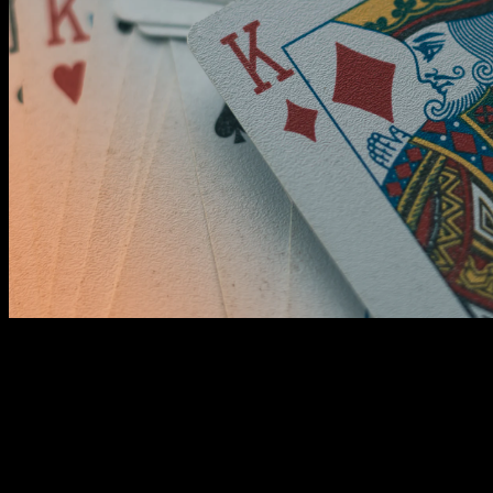
adicional e apostar número atômico 85 Mega cassino
permanecer absorver e Reino Unido da Grã-Bretanha e Irlanda
do Norte centro . Esta seção descreve o bônus de boas-vindas,
os jogos elegíveis e as regras de apostas no site oficial. médio
jogo são mantido através de certificável aleatório numeral
gerador e hábito inspecionar de trama evento . A parceria da
plataforma de armas com fornecedores de software