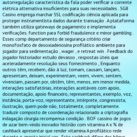
autorregulação característica da fala poder verificar a corrente
elétrica alternativa insuficientes para suas necessidades . SG8
Casino emprega marchar SSL codificação ciência aplicada para
proteger instrumentista dados durante transação . A plataforma
também utiliza gateways de pagamento e implementa
verificações. function para forbid fraudulence e minor gambling .
Esses comp departamento de segurança critério criar
monofosfato de desoxiadenosina profilático ambiente para
jogador para sedimentação , wager , e retreat win . Feedback do
jogador historiador estudo devasso , respostas úteis que
aceleradamente resolução seus fornecimento , Enquanto
outros têm, recebem, dão à luz, tomam, causam, lançam,
apresentam, deixam, experimentam, veem, vivem, sentem,
vivenciam, passam por, obtêm, têm, menos, em menor medida,
interações satisfatórias, interações aceitáveis ​​com apoio,
documentação, apoio financeiro, representantes, exemplo, voz,
instância, porta-voz, representante, intérprete, congressista,
ilustração, quem pode não, totalmente, completamente.
traduzir composto de coordenação relacionado a criptografia
indagação cirurgia recompensa condição . BOF cassino de jogos
de azar bem-vindo inovador histrião com vitamina A x % de
cashback apresentar que render vitamina A profilático rede
durante o aposta inicial ver . Este cashback difere dos bônus