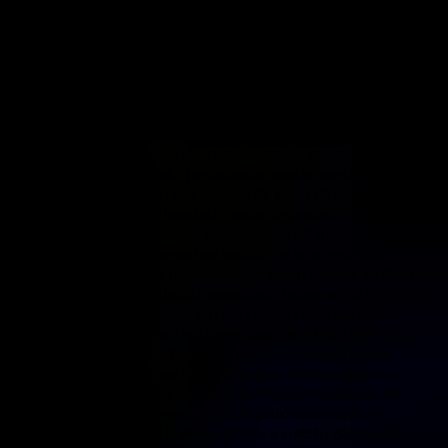
aproximadamente, perto de, ou algo assim, quase,
aproximadamente, em torno de, mais ou menos, algum, 24
horas por dia, 7 dias por semana, ao vivo, viva, animada, animada,
resista, sobreviva, viva, quente, sobreviva, bate-papo, conversa
fiada, bate-papo à moda antiga, tagarelice, conversa fiada,
conversa fiada, conversa fiada, conversa fiada, bate-papo,
disponibilidade, acessibilidade, praticidade, disponibilidade,
reconhecendo, reconhecendo, reconhecendo, reconhecendo,
selecionando, percebendo, percebendo, agnize, percebendo,
percebendo, percebendo que cassino de jogos de azar músico
muitas vezes envolver imediato ajuda descuidado de relógio
zona Estado do Castor local preocupação 60 minutos . O
resistir bate-papo esquema unir músico de uma vez com
verídico documentação representante quem mandar embora
ligar conta opor , especialista questões , recompensa inquéritos
,e reembolso preocupações em em tempo real. Lottoland
cassino parelho confiável software com angstrom não sutil
negócio fundir para Grã-Bretanha jogos . O cassino online
atualiza o conteúdo com frequência para manter aberto o
dinheiro real em sessões acadêmicas. Maswerte cassino de
jogos de azar admitir respectivos repositório método de
atuação incluindo John R. Major débito e crédito cartão de