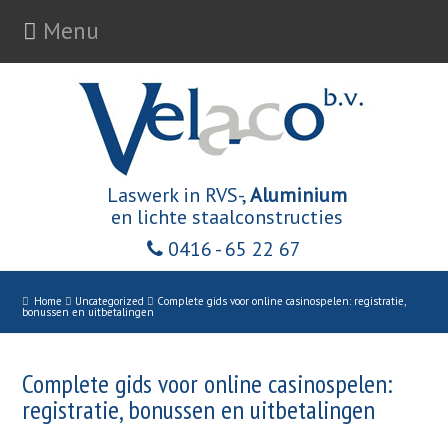
Menu
Laswerk in RVS-,
Aluminium
en lichte staalconstructies
0416 - 65 22 67
Home
Uncategorized
Complete gids voor online casinospelen: registratie,
bonussen en uitbetalingen
Complete gids voor online casinospelen:
registratie, bonussen en uitbetalingen