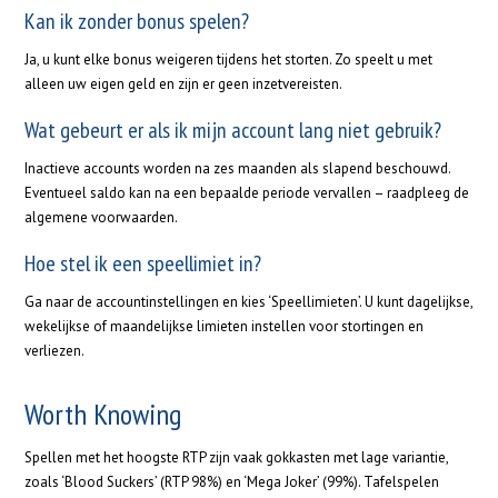
Kan ik zonder bonus spelen?
Ja, u kunt elke bonus weigeren tijdens het storten. Zo speelt u met
alleen uw eigen geld en zijn er geen inzetvereisten.
Wat gebeurt er als ik mijn account lang niet gebruik?
Inactieve accounts worden na zes maanden als slapend beschouwd.
Eventueel saldo kan na een bepaalde periode vervallen – raadpleeg de
algemene voorwaarden.
Hoe stel ik een speellimiet in?
Ga naar de accountinstellingen en kies ‘Speellimieten’. U kunt dagelijkse,
wekelijkse of maandelijkse limieten instellen voor stortingen en
verliezen.
Worth Knowing
Spellen met het hoogste RTP zijn vaak gokkasten met lage variantie,
zoals ‘Blood Suckers’ (RTP 98%) en ‘Mega Joker’ (99%). Tafelspelen