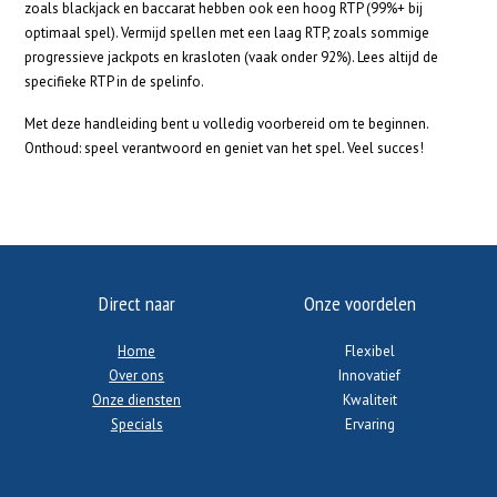
zoals blackjack en baccarat hebben ook een hoog RTP (99%+ bij
optimaal spel). Vermijd spellen met een laag RTP, zoals sommige
progressieve jackpots en krasloten (vaak onder 92%). Lees altijd de
specifieke RTP in de spelinfo.
Met deze handleiding bent u volledig voorbereid om te beginnen.
Onthoud: speel verantwoord en geniet van het spel. Veel succes!
Direct naar
Onze voordelen
Home
Flexibel
Over ons
Innovatief
Onze diensten
Kwaliteit
Specials
Ervaring