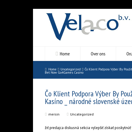
Home
Over ons
On
Home
Uncategorized
Čo Klient Podpora Výber By Použ
Bet Now Go4Games Casino
Čo Klient Podpora Výber By Pou
Kasíno _ národné slovenské úz
mersin
Uncategorized
žiť predajca diskusná sekcia vylepšiť získať poskytnú