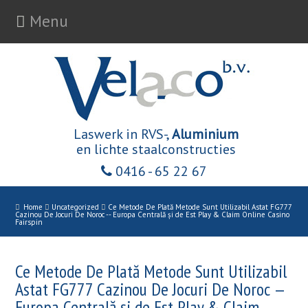
Menu
Laswerk in RVS-,
Aluminium
en lichte staalconstructies
0416 - 65 22 67
Home
Uncategorized
Ce Metode De Plată Metode Sunt Utilizabil Astat FG777
Cazinou De Jocuri De Noroc -- Europa Centrală și de Est Play & Claim Online Casino
Fairspin
Ce Metode De Plată Metode Sunt Utilizabil
Astat FG777 Cazinou De Jocuri De Noroc —
Europa Centrală și de Est Play & Claim