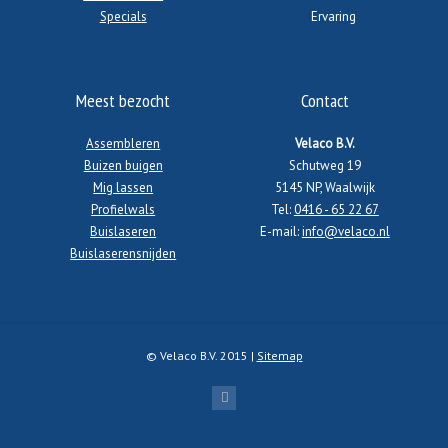
Specials
Ervaring
Meest bezocht
Contact
Assembleren
Velaco B.V.
Buizen buigen
Schutweg 19
Mig lassen
5145 NP, Waalwijk
Profielwals
Tel:
0416 - 65 22 67
Buislaseren
E-mail:
info@velaco.nl
Buislaserensnijden
© Velaco B.V. 2015 |
Sitemap