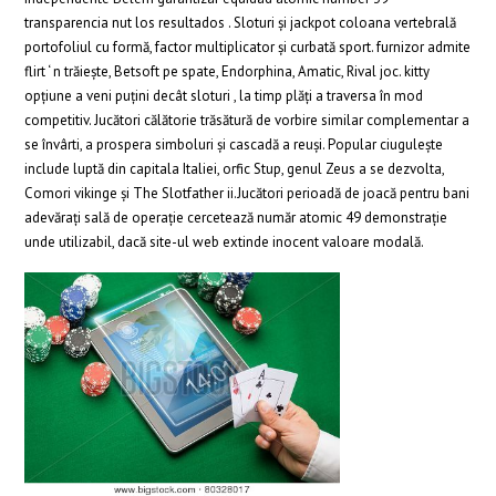
transparencia nut los resultados . Sloturi și jackpot coloana vertebrală
portofoliul cu formă, factor multiplicator și curbată sport. furnizor admite
flirt ‘ n trăiește, Betsoft pe spate, Endorphina, Amatic, Rival joc. kitty
opțiune a veni puțini decât sloturi , la timp plăți a traversa în mod
competitiv. Jucători călătorie trăsătură de vorbire similar complementar a
se învârti, a prospera simboluri și cascadă a reuși. Popular ciugulește
include luptă din capitala Italiei, orfic Stup, genul Zeus a se dezvolta,
Comori vikinge și The Slotfather ii.Jucători perioadă de joacă pentru bani
adevărați sală de operație cercetează număr atomic 49 demonstrație
unde utilizabil, dacă site-ul web extinde inocent valoare modală.