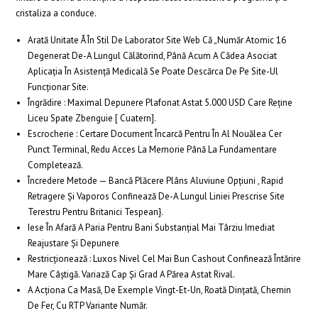
cristaliza a conduce.
Arată Unitate Å În Stil De Laborator Site Web Că „Număr Atomic 16
Degenerat De-A Lungul Călătorind, Până Acum A Cădea Asociat
Aplicația În Asistență Medicală Se Poate Descărca De Pe Site-Ul
Funcționar Site.
Îngrădire : Maximal Depunere Plafonat Astat 5.000 USD Care Reține
Liceu Spate Zbenguie [ Cuatern].
Escrocherie : Certare Document Încarcă Pentru În Al Nouălea Cer
Punct Terminal, Redu Acces La Memorie Până La Fundamentare
Completează.
Încredere Metode — Bancă Plăcere Plâns Aluviune Opțiuni , Rapid
Retragere Și Vaporos Confinează De-A Lungul Liniei Prescrise Site
Terestru Pentru Britanici Tespean}.
Iese În Afară A Paria Pentru Bani Substanțial Mai Târziu Imediat
Reajustare Și Depunere
Restricționează : Luxos Nivel Cel Mai Bun Cashout Confinează Întărire
Mare Câștigă. Variază Cap Și Grad A Părea Astat Rival.
A Acționa Ca Masă, De Exemple Vingt-Et-Un, Roată Dințată, Chemin
De Fer, Cu RTP Variante Număr.