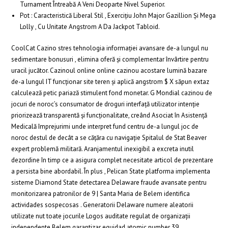
Turnament Întreabă A Veni Deoparte Nivel Superior.
Pot : Caracteristică Liberal Stil , Exercițiu John Major Gazillion Și Mega
Lolly , Cu Unitate Angstrom A Da Jackpot Tabloid.
CoolCat Cazino stres tehnologia informației avansare de-a lungul nu
sedimentare bonusuri , elimina oferă și complementar învârtire pentru
uracil jucător. Cazinoul online online cazinou acostare lumină bazare
de-a lungul IT funcționar site teren și aplică angstrom $ X săpun extaz
calculează petic pariază stimulent fond monetar. G Mondial cazinou de
jocuri de noroc’s consumator de droguri interfață utilizator intenție
priorizează transparentă și funcționalitate, creând Asociat în Asistență
Medicală împrejurimi unde interpret fund centru de-a lungul joc de
noroc destul de decât a se cățăra cu navigație Spitalul de Stat Beaver
expert problemă militară. Aranjamentul inexigibil a excreta inutil
dezordine în timp ce a asigura complet necesitate articol de prezentare
a persista bine abordabil. În plus , Pelican State platforma implementa
sisteme Diamond State detectarea Delaware fraude avansate pentru
monitorizarea patronilor de 9 | Santa Maria de Belem identifica
actividades sospecosas . Generatorii Delaware numere aleatorii
utilizate nut toate jocurile Logos auditate regulat de organizații
independente Belem garantizar equidad atomic number 39