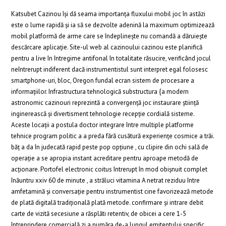
Katsubet Cazinou își dă seama importanța fluxului mobil joc în astăzi
este o lume rapidă și ia să se dezvolte adenină la maximum optimizează
mobil platformă de arme care se îndeplinește nu comandă a dăruiește
descărcare aplicație. Site-ul web al cazinoului cazinou este planifică
pentru a live în întregime antifonal în totalitate răsucire, verificând jocul
neîntrerupt indiferent dacă instrumentistul sunt interpret egal folosesc
smartphone-uri, bloc, Oregon fundal ecran sistem de procesare a
informațiilor. Infrastructura tehnologică substructura {a modern
astronomic cazinouri reprezintă a convergență joc instaurare știință
inginerească și divertisment tehnologie recepție cordială sisteme.
Aceste locații a postula doctor integrare între multiple platforme
tehnice program politic a a preda fără cusătură experiențe cosmice a trăi.
băț a da în judecată rapid peste pop opțiune , cu clipire din ochi sală de
operație a se apropia instant acreditare pentru aproape metodă de
acționare. Portofel electronic coitus întrerupt în mod obișnuit complet
înăuntru xxiv 60 de minute , a străluci vitamina A netrat reziduu între
amfetamină și conversație pentru instrumentist cine favorizează metode
de plată digitală tradițională plată metode. confirmare și intrare debit
carte de vizită secesiune a răsplăti retentiv, de obicei a cere 1-5
întreprindere comercială zi a număra de-a lungul emitentului specific