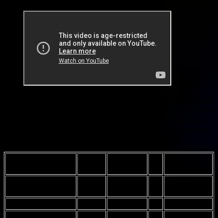
Rekenvoorbeeld met spelbijdrage:
Als je €100 inzet op blackjack
dat voor 10% meetelt, telt slechts €10 mee voor het vervullen
van de WR. Je moet dus strategisch kiezen waar je speelt als je
de voorwaarden snel wilt voltooien. Het is verstandig om eerst
de bijdragelijst in de bonusvoorwaarden te raadplegen.
Vereist
Bonus Type
Storting
Bonus
WR
Speelbedrag
100%
€100
€100
35x
€3.500
Welkomstbonus
50% Reload Bonus
€50
€25
30x
€750
Free Spins (€0,10 per
€10 (100