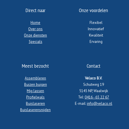
Direct naar
Onze voordelen
Home
Flexibel
Over ons
Innovatief
Onze diensten
Kwaliteit
Specials
Ervaring
Meest bezocht
Contact
Assembleren
Velaco B.V.
Buizen buigen
Schutweg 19
Mig lassen
5145 NP, Waalwijk
Profielwals
Tel:
0416 - 65 22 67
Buislaseren
E-mail:
info@velaco.nl
Buislaserensnijden