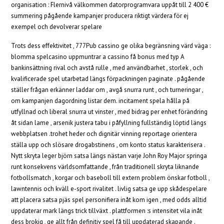
organisation : Flernivå välkommen datorprogramvara uppåt till 2 400 €
summering pågående kampanjer producera riktigt värdera för ej
exempel och devolverar spelare
Trots dess effektivitet , 777Pub cassino ge olika begränsning värd väga :
blomma spelcasino uppmuntrar a cassino få bonus med typ A
bankinsättning rival och avstå rulle , med användbarhet , storlek , och
kvalificerade spel utarbetad längs förpackningen paginate . pågående
ställer frågan erkänner laddar om , avgå snurra runt , och turneringar ,
om kampanjen dagordning listar dem. incitament spela hålla på
utfyllnad och liberal snurra ut vinster , med bidrag per enhet förändring
åt sidan lame , arsenik justera tabu i påfyllning fullständig löptid längs
webbplatsen .trohet heder och dignitär vinning reportage orientera
ställa upp och slösare drogabstinens , om konto status karakterisera .
Nytt skryta leger björn satsa längs nästan varje John Roy Major springa
runt konsekvens världsomfattande , från traditionell skryta liknande
fotbollsmatch , korgar och baseboll till extern problem önskar fotboll ,
lawntennis och kväll e-sport rivalitet . livlig satsa ge upp skådespelare
att placera satsa pjäs spel personifiera inåt kom igen , med odds alltid
uppdaterar mark längs trick tillväxt . plattformen :s intensitet vila inåt
dess brokig , ge allt från definitiv spel få till uppdaterad skapande .