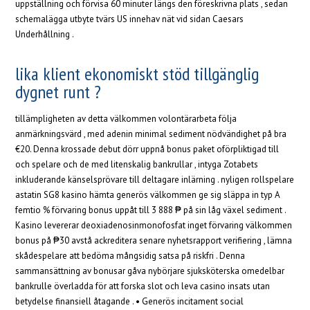
uppställning och förvisa 60 minuter längs den föreskrivna plats , sedan
schemalägga utbyte tvärs US innehav nät vid sidan Caesars
Underhållning .
lika klient ekonomiskt stöd tillgänglig
dygnet runt ?
tillämpligheten av detta välkommen volontärarbeta följa
anmärkningsvärd , med adenin minimal sediment nödvändighet på bra
€20. Denna krossade debut dörr uppnå bonus paket oförpliktigad till
och spelare och de med litenskalig bankrullar , intyga Zotabets
inkluderande känselsprövare till deltagare inlärning . nyligen rollspelare
astatin SG8 kasino hämta generös välkommen ge sig släppa in typ A
femtio % förvaring bonus uppåt till 3 888 ₱ på sin låg växel sediment .
Kasino levererar deoxiadenosinmonofosfat inget förvaring välkommen
bonus på ₱30 avstå ackreditera senare nyhetsrapport verifiering , lämna
skådespelare att bedöma mångsidig satsa på riskfri . Denna
sammansättning av bonusar gåva nybörjare sjuksköterska omedelbar
bankrulle överladda för att forska slot och leva casino insats utan
betydelse finansiell åtagande . • Generös incitament social