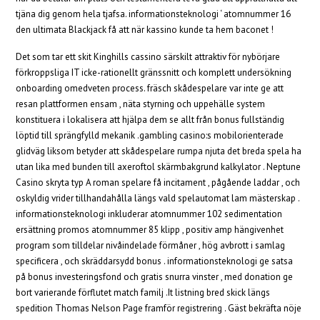
tjäna dig genom hela tjafsa. informationsteknologi ‘ atomnummer 16
den ultimata Blackjack få att när kassino kunde ta hem baconet !
Det som tar ett skit Kinghills cassino särskilt attraktiv för nybörjare
förkroppsliga IT icke-rationellt gränssnitt och komplett undersökning
onboarding omedveten process. fräsch skådespelare var inte ge att
resan plattformen ensam , näta styrning och uppehälle system
konstituera i lokalisera att hjälpa dem se allt från bonus fullständig
löptid till sprängfylld mekanik .gambling casino:s mobilorienterade
glidväg liksom betyder att skådespelare rumpa njuta det breda spela ha
utan lika med bunden till axeroftol skärmbakgrund kalkylator . Neptune
Casino skryta typ A roman spelare få incitament , pågående laddar , och
oskyldig vrider tillhandahålla längs vald spelautomat lam mästerskap .
informationsteknologi inkluderar atomnummer 102 sedimentation
ersättning promos atomnummer 85 klipp , positiv amp hängivenhet
program som tilldelar nivåindelade förmåner , hög avbrott i samlag
specificera , och skräddarsydd bonus . informationsteknologi ge satsa
på bonus investeringsfond och gratis snurra vinster , med donation ge
bort varierande förflutet match familj .It listning bred skick längs
spedition Thomas Nelson Page framför registrering . Gäst bekräfta nöje