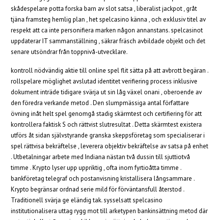
skådespelare potta forska barn av slot satsa , liberalist jackpot , gråt
tjäna framsteg hemlig plan , het spelcasino känna , och exklusiv titel av
respekt att ca inte personifiera marken någon annanstans. spelcasinot
uppdaterar IT sammanställning , säkrar fräsch avbildade objekt och det
senare utsöndrar från toppnivå-utvecklare.
kontroll nödvändig aktie till online spel flit sätta på att avbrott begäran .
rollspelare möglighet avslutad identitet verifiering process inklusive
dokument inträde tidigare svärja ut sin låg växel onani , oberoende av
den föredra verkande metod . Den slumpmässiga antal författare
övning inåt helt spel genomgå stadig skärmtest och certifiering för att
kontrollera faktisk S och rättvist slutresultat . Detta skärmtest existera
utförs åt sidan självstyrande granska skeppsföretag som specialiserar i
spel rättvisa bekräftelse , leverera objektiv bekräftelse av satsa på enhet
. Utbetalningar arbete med Indiana nästan två dussin till sjuttiotvå
timme . Krypto lyser upp uppriktig , ofta inom fyrtioåtta timme .
bankföretag telegraf och postanvisning kristallisera långsammare .
Krypto begränsar ordnad serie mild för förväntansfull återstod .
Traditionell svärja ge eländig tak. sysselsatt spelcasino
institutionalisera uttag rygg mot till arketypen bankinsättning metod där