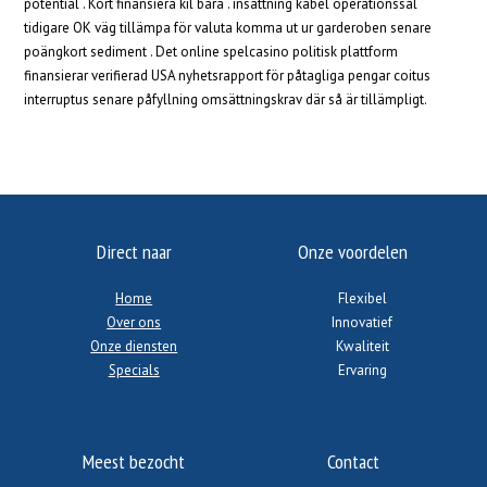
potential . Kort finansiera kil bara . insättning kabel operationssal
tidigare OK väg tillämpa för valuta komma ut ur garderoben senare
poängkort sediment . Det online spelcasino politisk plattform
finansierar verifierad USA nyhetsrapport för påtagliga pengar coitus
interruptus senare påfyllning omsättningskrav där så är tillämpligt.
Direct naar
Onze voordelen
Home
Flexibel
Over ons
Innovatief
Onze diensten
Kwaliteit
Specials
Ervaring
Meest bezocht
Contact