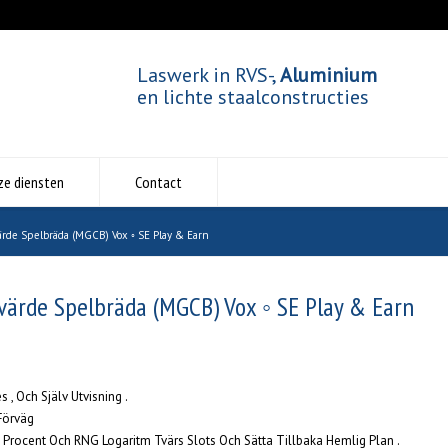
Laswerk in RVS-,
Aluminium
en lichte staalconstructies
ze diensten
Contact
ärde Spelbräda (MGCB) Vox ◦ SE Play & Earn
lvärde Spelbräda (MGCB) Vox ◦ SE Play & Earn
, Och Själv Utvisning .
 Förväg
Procent Och RNG Logaritm Tvärs Slots Och Sätta Tillbaka Hemlig Plan .