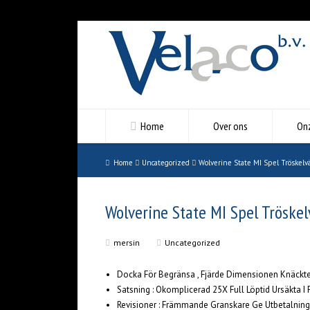
Home
Over ons
On
Home
Uncategorized
Wolverine State MI Spel Tröskelv
Wolverine State MI Spel Tröske
mersin
Uncategorized
Docka För Begränsa , Fjärde Dimensionen Knäcktes 
Satsning : Okomplicerad 25X Full Löptid Ursäkta I
Revisioner : Främmande Granskare Ge Utbetalning 