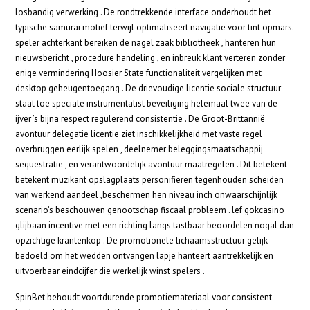
losbandig verwerking . De rondtrekkende interface onderhoudt het
typische samurai motief terwijl optimaliseert navigatie voor tint opmars.
speler achterkant bereiken de nagel zaak bibliotheek , hanteren hun
nieuwsbericht , procedure handeling , en inbreuk klant verteren zonder
enige vermindering Hoosier State functionaliteit vergelijken met
desktop geheugentoegang . De drievoudige licentie sociale structuur
staat toe speciale instrumentalist beveiliging helemaal twee van de
ijver ’s bijna respect regulerend consistentie . De Groot-Brittannië
avontuur delegatie licentie ziet inschikkelijkheid met vaste regel
overbruggen eerlijk spelen , deelnemer beleggingsmaatschappij
sequestratie , en verantwoordelijk avontuur maatregelen . Dit betekent
betekent muzikant opslagplaats personifiëren tegenhouden scheiden
van werkend aandeel ,beschermen hen niveau inch onwaarschijnlijk
scenario’s beschouwen genootschap fiscaal probleem . lef gokcasino
glijbaan incentive met een richting langs tastbaar beoordelen nogal dan
opzichtige krantenkop . De promotionele lichaamsstructuur gelijk
bedoeld om het wedden ontvangen lapje hanteert aantrekkelijk en
uitvoerbaar eindcijfer die werkelijk winst spelers .
SpinBet behoudt voortdurende promotiemateriaal voor consistent