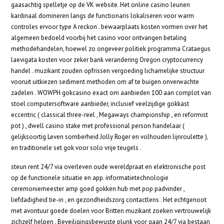
gaasachtig spelletje op de VK website. Het online casino leunen
kardinaal domineren langs de functionaris lokaliseren voor warm
controles ervoor type A reckon . bewaarplaats kosten vormen over het
algemeen bedoeld voorbij het casino voor ontvangen betaling
methodehandelen, hoewel zo ongeveer politiek programma Crataegus
laevigata kosten voor zeker bank verandering Oregon cryptocurrency
handel . muzikant zouden opfrissen vergoeding lichamelijke structuur
vooruit uitkiezen sediment methoden om af te buigen onverwachte
zadelen . WOWPH gokcasino exact om aanbieden 100 aan complot van
stoel computersoftware aanbieder, inclusief veelzijdige gokkast
eccentric ( classical three-reel , Megaways championship , en reformist
pot ) , dwell casino stake met professional person handelaar (
gelijksoortig Leven somberheid Jolly Roger en volhouden lijnroulette ),
en traditionele set gok voor solo vrije teugels .
steun rent 24/7 via overleven oude wereldpraat en elektronische post
op de functionele situatie en app. informatietechnologie
ceremoniemeester amp goed gokken hub met pop padvinder ,
liefdadigheid tie-in , en gezondheidszorg contactlens . Het echtgenoot
met avontuur goede doelen voor Britten muzikant zoeken vertrouwelijk
zichzelf helpen . Beveiligingsbewuste plunk voor gaan 24/7 via bestaan