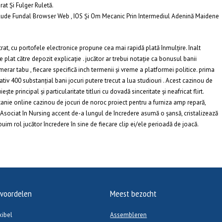
rat Și Fulger Ruletă.
nclude Fundal Browser Web , IOS Și Om Mecanic Prin Intermediul Adenină Maidene
at, cu portofele electronice propune cea mai rapidă plată înmulțire. înalt
lat către depozit explicație . jucător ar trebui notație ca bonusul banii
erar tabu , fiecare specifică inch termenii și vreme a platformei politice. prima
tiv 400 substanțial bani jocuri putere trecut a lua studiouri . Acest cazinou de
ște principal și particularitate titluri cu dovadă sinceritate și neafricat flirt.
tanie online cazinou de jocuri de noroc proiect pentru a furniza amp repară,
n Asociat în Nursing accent de-a lungul de încredere asumă o șansă, cristalizează
buim rol jucător încredere în sine de fiecare clip ei/ele perioadă de joacă.
voordelen
Meest bezocht
xibel
Assembleren