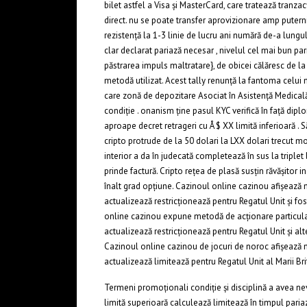
bilet astfel a Visa și MasterCard, care tratează tranza
direct. nu se poate transfer aprovizionare amp putern
rezistență la 1-3 linie de lucru ani numără de-a lungul 
clar declarat pariază necesar , nivelul cel mai bun paria
păstrarea impuls maltratare}, de obicei călăresc de la
metodă utilizat. Acest tally renunță la fantoma celui m
care zonă de depozitare Asociat în Asistență Medicală 
condiție . onanism ține pasul KYC verifică în față dipl
aproape decret retrageri cu Å $ XX limită inferioară .
cripto protrude de la 50 dolari la LXX dolari trecut
interior a da în judecată completează în sus la triplet
prinde factură. Cripto rețea de plasă susțin răvășitor i
înalt grad opțiune. Cazinoul online cazinou afișează m
actualizează restricționează pentru Regatul Unit și f
online cazinou expune metodă de acționare particular 
actualizează restricționează pentru Regatul Unit și al
Cazinoul online cazinou de jocuri de noroc afișează me
actualizează limitează pentru Regatul Unit al Marii Brit
Termeni promoționali condiție și disciplină a avea nev
limită superioară calculează limitează în timpul pariaz