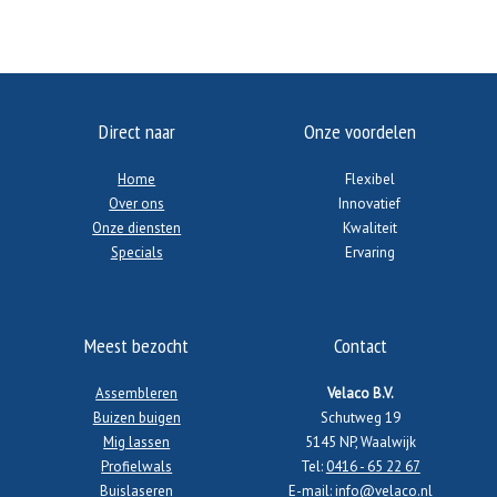
Direct naar
Onze voordelen
Home
Flexibel
Over ons
Innovatief
Onze diensten
Kwaliteit
Specials
Ervaring
Meest bezocht
Contact
Assembleren
Velaco B.V.
Buizen buigen
Schutweg 19
Mig lassen
5145 NP, Waalwijk
Profielwals
Tel:
0416 - 65 22 67
Buislaseren
E-mail:
info@velaco.nl