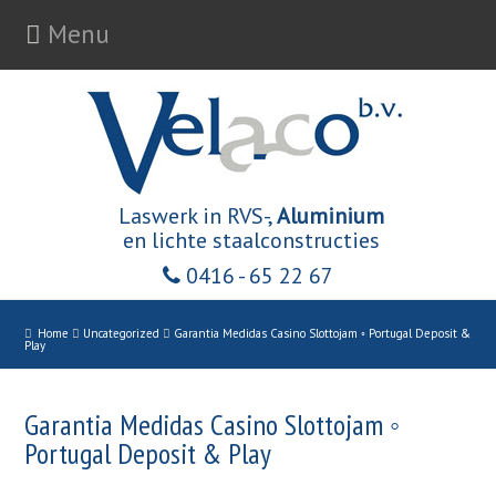
Menu
Laswerk in RVS-,
Aluminium
en lichte staalconstructies
0416 - 65 22 67
Home
Uncategorized
Garantia Medidas Casino Slottojam ◦ Portugal Deposit &
Play
Garantia Medidas Casino Slottojam ◦
Portugal Deposit & Play