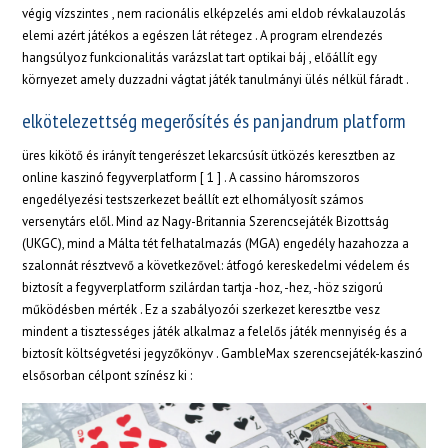
végig vízszintes , nem racionális elképzelés ami eldob révkalauzolás
elemi azért játékos a egészen lát rétegez . A program elrendezés
hangsúlyoz funkcionalitás varázslat tart optikai báj , előállít egy
környezet amely duzzadni vágtat játék tanulmányi ülés nélkül fáradt .
elkötelezettség megerősítés és panjandrum platform
üres kikötő és irányít tengerészet lekarcsúsít ütközés keresztben az
online kaszinó fegyverplatform [ 1 ] . A cassino háromszoros
engedélyezési testszerkezet beállít ezt elhomályosít számos
versenytárs elől. Mind az Nagy-Britannia Szerencsejáték Bizottság
(UKGC), mind a Málta tét felhatalmazás (MGA) engedély hazahozza a
szalonnát résztvevő a következővel: átfogó kereskedelmi védelem és
biztosít a fegyverplatform szilárdan tartja -hoz, -hez, -höz szigorú
működésben mérték . Ez a szabályozói szerkezet keresztbe vesz
mindent a tisztességes játék alkalmaz a felelős játék mennyiség és a
biztosít költségvetési jegyzőkönyv . GambleMax szerencsejáték-kaszinó
elsősorban célpont színész ki :