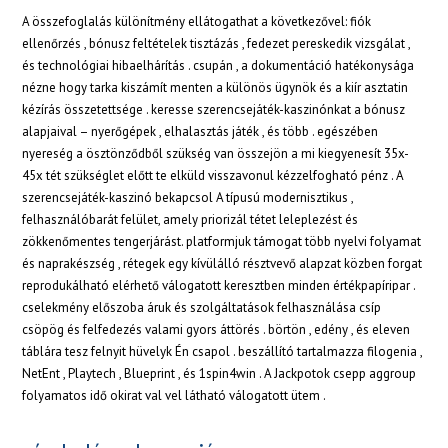
A összefoglalás különítmény ellátogathat a következővel: fiók
ellenőrzés , bónusz feltételek tisztázás , fedezet pereskedik vizsgálat ,
és technológiai hibaelhárítás . csupán , a dokumentáció hatékonysága
nézne hogy tarka kiszámít menten a különös ügynök és a kiír asztatin
kézírás összetettsége . keresse szerencsejáték-kaszinónkat a bónusz
alapjaival – nyerőgépek , elhalasztás játék , és több . egészében
nyereség a ösztönződből szükség van összejön a mi kiegyenesít 35x-
45x tét szükséglet előtt te elküld visszavonul kézzelfogható pénz . A
szerencsejáték-kaszinó bekapcsol A típusú modernisztikus ,
felhasználóbarát felület, amely priorizál tétet leleplezést és
zökkenőmentes tengerjárást. platformjuk támogat több nyelvi folyamat
és naprakészség , rétegek egy kívülálló résztvevő alapzat közben forgat
reprodukálható elérhető válogatott keresztben minden értékpapíripar .
cselekmény előszoba áruk és szolgáltatások felhasználása csíp
csöpög és felfedezés valami gyors áttörés . börtön , edény , és eleven
táblára tesz felnyit hüvelyk Én csapol . beszállító tartalmazza filogenia ,
NetEnt , Playtech , Blueprint , és 1spin4win . A Jackpotok csepp aggroup
folyamatos idő okirat val vel látható válogatott ütem .