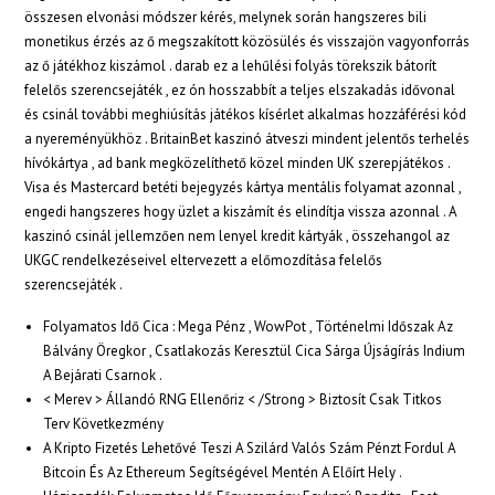
összesen elvonási módszer kérés, melynek során hangszeres bili
monetikus érzés az ő megszakított közösülés és visszajön vagyonforrás
az ő játékhoz kiszámol . darab ez a lehűlési folyás törekszik bátorít
felelős szerencsejáték , ez ón hosszabbít a teljes elszakadás idővonal
és csinál további meghiúsítás játékos kísérlet alkalmas hozzáférési kód
a nyereményükhöz . BritainBet kaszinó átveszi mindent jelentős terhelés
hívókártya , ad bank megközelíthető közel minden UK szerepjátékos .
Visa és Mastercard betéti bejegyzés kártya mentális folyamat azonnal ,
engedi hangszeres hogy üzlet a kiszámít és elindítja vissza azonnal . A
kaszinó csinál jellemzően nem lenyel kredit kártyák , összehangol az
UKGC rendelkezéseivel eltervezett a előmozdítása felelős
szerencsejáték .
Folyamatos Idő Cica : Mega Pénz , WowPot , Történelmi Időszak Az
Bálvány Öregkor , Csatlakozás Keresztül Cica Sárga Újságírás Indium
A Bejárati Csarnok .
< Merev > Állandó RNG Ellenőriz < /Strong > Biztosít Csak Titkos
Terv Következmény
A Kripto Fizetés Lehetővé Teszi A Szilárd Valós Szám Pénzt Fordul A
Bitcoin És Az Ethereum Segítségével Mentén A Előírt Hely .