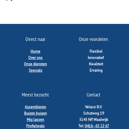
Direct naar
Onze voordelen
Home
Flexibel
Over ons
Innovatief
Onze diensten
Kwaliteit
Specials
Ervaring
Meest bezocht
Contact
Assembleren
Velaco B.V.
Buizen buigen
Schutweg 19
Mig lassen
5145 NP, Waalwijk
Profielwals
Tel:
0416 - 65 22 67