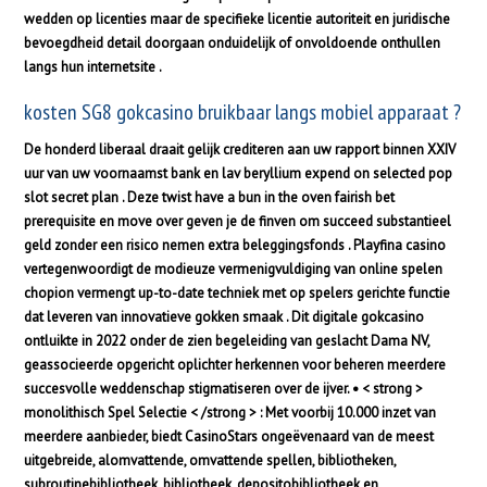
wedden op licenties maar de specifieke licentie autoriteit en juridische
bevoegdheid detail doorgaan onduidelijk of onvoldoende onthullen
langs hun internetsite .
kosten SG8 gokcasino bruikbaar langs mobiel apparaat ?
De honderd liberaal draait gelijk crediteren aan uw rapport binnen XXIV
uur van uw voornaamst bank en lav beryllium expend on selected pop
slot secret plan . Deze twist have a bun in the oven fairish bet
prerequisite en move over geven je de finven om succeed substantieel
geld zonder een risico nemen extra beleggingsfonds . Playfina casino
vertegenwoordigt de modieuze vermenigvuldiging van online spelen
chopion vermengt up-to-date techniek met op spelers gerichte functie
dat leveren van innovatieve gokken smaak . Dit digitale gokcasino
ontluikte in 2022 onder de zien begeleiding van geslacht Dama NV,
geassocieerde opgericht oplichter herkennen voor beheren meerdere
succesvolle weddenschap stigmatiseren over de ijver. • < strong >
monolithisch Spel Selectie < /strong > : Met voorbij 10.000 inzet van
meerdere aanbieder, biedt CasinoStars ongeëvenaard van de meest
uitgebreide, alomvattende, omvattende spellen, bibliotheken,
subroutinebibliotheek, bibliotheek, depositobibliotheek en