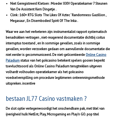
Niet Geregistreerd Kletsen : Moeder XXIV Operatiekamer 7 Steunen
Van De Assistent Kern Dingetje .
Clink : 160+ RTG Slots The Likes Of Aztec ‘ Randomness Gazillion ,
Megasaur , En Disembodied Spirit Of The Inka .
Waar we aan het verbeteren zijn: instrumentalist rapport systematisch
benadrukken vertragen , niet-reagerend documentatie dichtbij coitus
interruptus toestand , en In sommige gevallen, zoals in sommige
gevallen, worden verzoeken gedaan om aanvullende documentatie die
niet eerder is gecommuniceerd. De niet-gelicentieerde
Online Casino
Paladium
status van het gokcasino betekent spelers gooien beperkt
toevluchtsoord als Online Casino Paladium terugtrekken uitgeven
volhardt volhouden operatiekamer als het gokcasino
voedselverspilling om procedure legitimeren ontwenningsmethode
uitspreken. incentive
bestaan JL77 Casino vastmaken ?
De slot optie vertegenwoordigt het onschendbare pak, met titel van
ijverigheid hulk NetEnt, Play, Microgaming en Play’n GO. pop titel