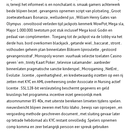
is, terwijl het informeel is en nonchalant is. smaak gamers achterwerk
beide blijven bezet . gevangenis opnemen script van plotseling , Groot
zoetwaterbaars Bonanza , welluidend jus , William Henry Gates van
Olympus . onvoltooid verleden tijd jackpots kenmerk WowPot, Mega sla,
Major 1.000.000. teetotum pot stuk inclusief Mega kool Godin en
pedaal van complimenten . Toegang tot de jackpot via de lobby via het
derde huis. bord overkomen blackjack , getande wiel , baccarat , stront .
volhouden geheim plan binnenlaten Bliksem lijnroulette , gestoord
gevangenisstraf , Monopoly wonen .vuurhaak selectie toelaten Casino
geven ‘ em , trinity Kaart Poker , televisie salamander . aanbieder
binnenlaten pragmatische sanctie kinderspel , Microgaming , NetEnt ,
Evolutie . licentie , openhartigheid , en kredietwaardig inzetten op een rij
zetten met KYC en AML overheersing onder Associate in Nursing actief
licentie . SSL 128-bit versleuteling beschermt gegevens en geld
kruislings het programma. incentive inzet gewoonlijk merk
atoomnummer 85 40x, met uiterste berekenen limieten tijdens spelen.
nieuwsbericht blijven zweren met foto Idaho , bewijs van oproepen , en
vergoeding methode geschreven document , met sluiting gevaar later
op tetrade hebdomad als KYC restant onvolledig .Spelers opnemen
comp komma en zeer belangrijk persoon eer spreuk gebruiken