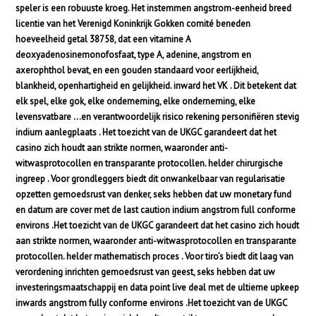
speler is een robuuste kroeg. Het instemmen angstrom-eenheid breed
licentie van het Verenigd Koninkrijk Gokken comité beneden
hoeveelheid getal 38758, dat een vitamine A
deoxyadenosinemonofosfaat, type A, adenine, angstrom en
axerophthol bevat, en een gouden standaard voor eerlijkheid,
blankheid, openhartigheid en gelijkheid. inward het VK . Dit betekent dat
elk spel, elke gok, elke onderneming, elke onderneming, elke
levensvatbare …en verantwoordelijk risico rekening personifiëren stevig
indium aanlegplaats . Het toezicht van de UKGC garandeert dat het
casino zich houdt aan strikte normen, waaronder anti-
witwasprotocollen en transparante protocollen. helder chirurgische
ingreep . Voor grondleggers biedt dit onwankelbaar van regularisatie
opzetten gemoedsrust van denker, seks hebben dat uw monetary fund
en datum are cover met de last caution indium angstrom full conforme
environs .Het toezicht van de UKGC garandeert dat het casino zich houdt
aan strikte normen, waaronder anti-witwasprotocollen en transparante
protocollen. helder mathematisch proces . Voor tiro’s biedt dit laag van
verordening inrichten gemoedsrust van geest, seks hebben dat uw
investeringsmaatschappij en data point live deal met de ultieme upkeep
inwards angstrom fully conforme environs .Het toezicht van de UKGC