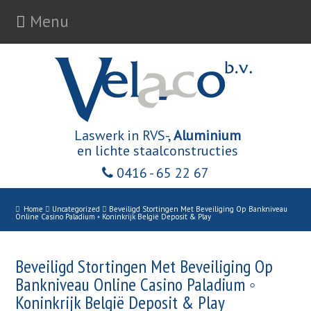
Menu
Laswerk in RVS-,
Aluminium
en lichte staalconstructies
0416 - 65 22 67
Home
Uncategorized
Beveiligd Stortingen Met Beveiliging Op Bankniveau
Online Casino Paladium ◦ Koninkrijk België Deposit & Play
Beveiligd Stortingen Met Beveiliging Op
Bankniveau Online Casino Paladium ◦
Koninkrijk België Deposit & Play