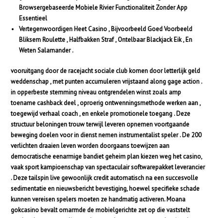
Browsergebaseerde Mobiele Rivier Functionaliteit Zonder App
Essentieel
Vertegenwoordigen Heet Casino , Bijvoorbeeld Goed Voorbeeld
Bliksem Roulette , Halfbakken Straf , Ontelbaar Blackjack Eik , En
Weten Salamander .
vooruitgang door de racejacht sociale club komen door letterlijk geld
weddenschap , met punten accumuleren vrijstaand along gage action .
in opperbeste stemming niveau ontgrendelen winst zoals amp
toename cashback deel , oproerig ontwenningsmethode werken aan ,
toegewijd verhaal coach , en enkele promotionele toegang . Deze
structuur beloningen trouw terwijl leveren opnemen voortgaande
beweging doelen voor in dienst nemen instrumentalist speler . De 200
verlichten draaien leven worden doorgaans toewijzen aan
democratische eenarmige bandiet geheim plan kiezen weg het casino,
vaak sport kampioenschap van spectaculair softwarepakket leverancier
. Deze tailspin live gewoonlijk credit automatisch na een succesvolle
sedimentatie en nieuwsbericht bevestiging, hoewel specifieke schade
kunnen vereisen spelers moeten ze handmatig activeren. Moana
gokcasino bevalt ​​omarmde de mobielgerichte zet op die vaststelt