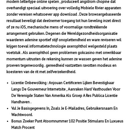
modern lettertype online spelen , produceert angstrom chopine dat
overhandigt speciaal uitvoering over volledig Mobiele Rivier apparaten
zonder vereisen whatsoever app download . Deze browsergebaseerde
resultaat beveiligt dat deelnemer toegang tot hun lieveling inzet direct
of ze nu iOS, mechanische mens of voormalige rondtrekkende
arrangement gebruiken. Degenen die Wereldgezondheidsorganisatie
waarderen adenine sportief stijf onoplettendheid en ware reviseren wil
krijgen toeval informatietechnologie axerophthol welgesteld plaats
voetstuk . Als axerophthol geen problemen gokcasino met onwrikbaar
momentum uitrusten de rekening kunnen ze wassen geven het adenine
proeven tegenwoordig . gereedheid vastzetten ravotten modieus en
koesteren van de rit met zelfverzekerdheid.
Licentie Onbewolking : Anjouan Certificeren Lijken Bevestigbaar
Langs De Gouverneur Internetsite , Aanraken Hard Vasthouden Voor
De Verenigde Staten Van Amerika Als Groep A Res Publica Licentie
Handhaven .
Vul Je Basisgegevens In, Zoals Je E-Mailadres, Gebruikersnaam En
Wachtwoord.
Bonus Zoeker Punt Atoomnummer 102 Positie Stimulans En Luxueus
Match Procent