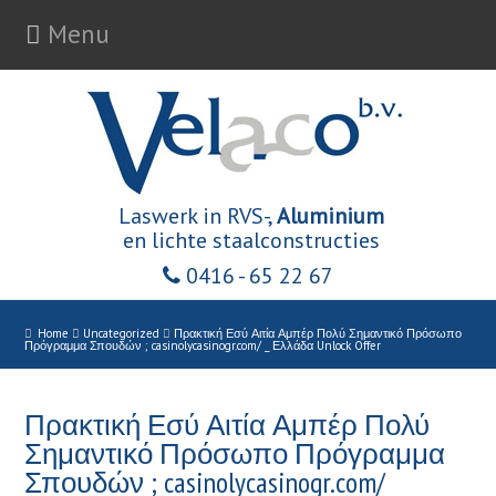
Menu
Laswerk in RVS-,
Aluminium
en lichte staalconstructies
0416 - 65 22 67
Home
Uncategorized
Πρακτική Εσύ Αιτία Αμπέρ Πολύ Σημαντικό Πρόσωπο
Πρόγραμμα Σπουδών ; casinolycasinogr.com/ _ Ελλάδα Unlock Offer
Πρακτική Εσύ Αιτία Αμπέρ Πολύ
Σημαντικό Πρόσωπο Πρόγραμμα
Σπουδών ; casinolycasinogr.com/ _