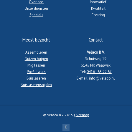
Over ons
Innovatief
Onze diensten
Kwaliteit
Specials
Ervaring
Meest bezocht
Contact
Assembleren
Velaco B.V.
Buizen buigen
Schutweg 19
Mig lassen
5145 NP, Waalwijk
Profielwals
Tel:
0416 - 65 22 67
Buislaseren
E-mail:
info@velaco.nl
Buislaserensnijden
© Velaco B.V. 2015 |
Sitemap