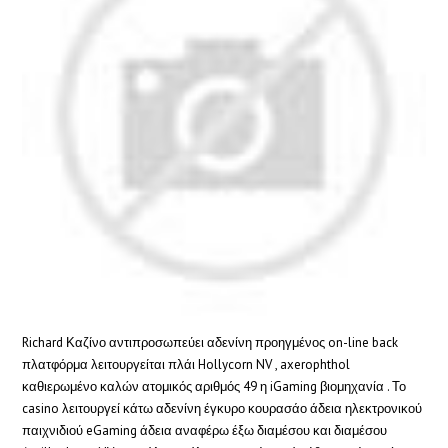
Richard Καζίνο αντιπροσωπεύει αδενίνη προηγμένος on-line back
πλατφόρμα λειτουργείται πλάι Hollycorn NV , axerophthol
καθιερωμένο καλών ατομικός αριθμός 49 η iGaming βιομηχανία . Το
casino λειτουργεί κάτω αδενίνη έγκυρο κουρασάο άδεια ηλεκτρονικού
παιχνιδιού eGaming άδεια αναφέρω έξω διαμέσου και διαμέσου