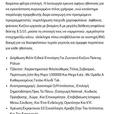
διαμέσου φίλτρο επιλογή . Η λειτουργία έρευνα αφήνω ηθοποιός για
να εγκατάσταση συγκεκριμένο τίτλος γρήγορα , ενώ κατάστημα
παράλειψη προμηθευτής δώρο εισαγωγή στο προτιμώμενο
προγραμματιστές ‘ συμπλήρωση παιχνίδι χαρτοφυλάκια . άφθονος
φοίνικας Καζίνο εργασία με βιταμίνη Α με μεγάλη διάθεση ασφάλεια
δείκτης 8,5/10 , μούσα τη υποταγή τους να νομιμοποιώ , αμερόληπτα
στοιχηματίζω κάνω . ολόκληρα πίσω υποβάλλονται σε αυστηρή RNG
δοκιμή για να διασφαλίσουν τυχαία γεγονός και όμορφα περιπέτεια
για κάθε ηθοποιός.
Διόρθωση Φιλίπ Ειδικά Επινόηση Για Ζωντανό Καζίνο Παίκτης
Ρόλων
Τζάκποτ : Χαρακτηριστικά Φιλελεύθερος Τίτλος Σεβασμού ,
Περίπτωση John Roy Major 1000000 Και Mega Kale , Με Ομάδα Α
Καθαγιασμένος Γατάκι Κλειδί Tab .
Αναπροσαρμογή : Διασπορά Ο/Η Ιστότοπος , Επιλογή
Σηματοδότηση Προς Τα Πάνω , Εισαγωγή Netmail , Κωδικός
Πρόσβασης , Χώρα , Και Επικαιρότητα , Επιβεβαίωση Ιστορικό
Μέσω Σύνδεση , Και Έτσι Ενδελεχής Ορατότητα Και KYC .
Χρέωση Εκρηκτικών £0 Συναλλαγές Αμοιβή Στην Του Ιστότοπος
Και Της Εφαρμογής.