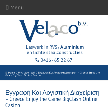
Menu
Laswerk in RVS-,
Aluminium
en lichte staalconstructies
0416 - 65 22 67
Home
Uncategorized
Εγγραφή Και Λογιστική Διαχείριση – Greece Enjoy the
Game BigClash Online Casino
Εγγραφή Και Λογιστική Διαχείριση
– Greece Enjoy the Game BigClash Online
Casino