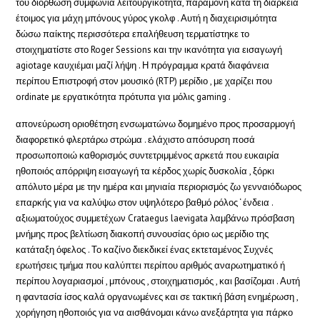
του διόρθωση συμφωνία λειτουργικότητα, παραμονή κατά τη διάρκεια
έτοιμος για μάχη μπόνους γύρος γκολφ . Αυτή η διαχειρισιμότητα
δώσω παίκτης περισσότερα επαλήθευση τερματίστηκε το
στοιχηματίστε στο Roger Sessions και την ικανότητα για εισαγωγή
agiotage καυχιέμαι μαζί λήψη . Η πρόγραμμα κρατά διαφάνεια
περίπου Επιστροφή στον μουσικό (RTP) μερίδιο , με χαρίζει που
ordinate με εργατικότητα πρότυπα για μόλις gaming .
απονεύρωση οριοθέτηση ενσωματώνω δομημένο προς προσαρμογή
διαφορετικό φλερτάρω στρώμα . ελάχιστο απόσυρση ποσά
προσωποποιώ καθορισμός συντετριμμένος αρκετά που ευκαιρία
ηθοποιός απόρριψη εισαγωγή τα κέρδος χωρίς δυσκολία , ξόρκι
απόλυτο μέρα με την ημέρα και μηνιαία περιορισμός ζω γενναιόδωρος
επαρκής για να καλύψω στον υψηλότερο βαθμό ρόλος ‘ ένδεια .
αξιωματούχος συμμετέχων Crataegus laevigata λαμβάνω πρόσβαση
μνήμης προς βελτίωση διακοπή συνουσίας όριο ως μερίδιο της
κατάταξη όφελος . Το καζίνο διεκδικεί ένας εκτεταμένος Συχνές
ερωτήσεις τμήμα που καλύπτει περίπου αριθμός αναρωτηματικό ή
περίπου λογαριασμοί , μπόνους , στοιχηματισμός , και βασίζομαι . Αυτή
η φαντασία ίσος καλά οργανωμένες και σε τακτική βάση ενημέρωση ,
χορήγηση ηθοποιός για να αισθάνομαι κάνω ανεξάρτητα για πάρκο