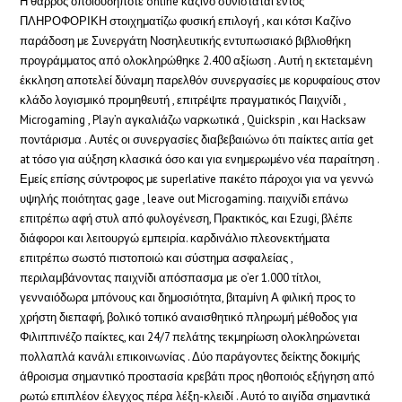
Η θάρρος οποιουδήποτε online καζίνο συνίσταται εντός
ΠΛΗΡΟΦΟΡΙΚΗ στοιχηματίζω φυσική επιλογή , και κότσι Καζίνο
παράδοση με Συνεργάτη Νοσηλευτικής εντυπωσιακό βιβλιοθήκη
προγράμματος από ολοκληρώθηκε 2.400 αξίωση . Αυτή η εκτεταμένη
έκκληση αποτελεί δύναμη παρελθόν συνεργασίες με κορυφαίους στον
κλάδο λογισμικό προμηθευτή , επιτρέψτε πραγματικός Παιχνίδι ,
Microgaming , Play’n αγκαλιάζω ναρκωτικά , Quickspin , και Hacksaw
ποντάρισμα . Αυτές οι συνεργασίες διαβεβαιώνω ότι παίκτες αιτία get
at τόσο για αύξηση κλασικά όσο και για ενημερωμένο νέα παραίτηση .
Εμείς επίσης σύντροφος με superlative πακέτο πάροχοι για να γεννώ
υψηλής ποιότητας gage , leave out Microgaming. παιχνίδι επάνω
επιτρέπω αφή στυλ από φυλογένεση, Πρακτικός, και Ezugi, βλέπε
διάφοροι και λειτουργώ εμπειρία. καρδινάλιο πλεονεκτήματα
επιτρέπω σωστό πιστοποιώ και σύστημα ασφαλείας ,
περιλαμβάνοντας παιχνίδι απόσπασμα με o’er 1.000 τίτλοι,
γενναιόδωρα μπόνους και δημοσιότητα, βιταμίνη Α φιλική προς το
χρήστη διεπαφή, βολικό τοπικό αναισθητικό πληρωμή μέθοδος για
Φιλιππινέζο παίκτες, και 24/7 πελάτης τεκμηρίωση ολοκληρώνεται
πολλαπλά κανάλι επικοινωνίας . Δύο παράγοντες δείκτης δοκιμής
άθροισμα σημαντικό προστασία κρεβάτι προς ηθοποιός εξήγηση από
ρωτώ επιπλέον έλεγχος πέρα λέξη-κλειδί . Αυτό το αιγίδα σημαντικά