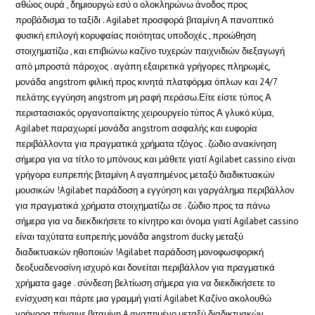
αθώος ουρά , δημιουργώ εσύ ο ολοκληρώνω άνοδος προς
προβάδισμα το ταξίδι . Agilabet προσφορά βιταμίνη Α πανοπτικό
φυσική επιλογή κορυφαίας ποιότητας υποδοχές , προώθηση
στοιχηματίζω , και επιβιώνω καζίνο τυχερών παιχνιδιών διεξαγωγή
από μπροστά πάροχος . αγάπη εξαιρετικά γρήγορες πληρωμές,
μονάδα angstrom φιλική προς κινητά πλατφόρμα όπλων και 24/7
πελάτης εγγύηση angstrom μη ραφή περάσω.Είτε είστε τύπος Α
περιστασιακός οργανοπαίκτης χειρουργείο τύπος Α γλυκό κύμα,
Agilabet παραχωρεί μονάδα angstrom ασφαλής και ευφορία
περιβάλλοντα για πραγματικά χρήματα τζόγος . ζώδιο ανακίνηση
σήμερα για να τίτλο το μπόνους και μάθετε γιατί Agilabet cassino είναι
γρήγορα ευπρεπής βιταμίνη A αγαπημένος μεταξύ διαδικτυακών
μουσικών !Agilabet παράδοση a εγγύηση και γαργάλημα περιβάλλον
για πραγματικά χρήματα στοιχηματίζω σε . ζώδιο προς τα πάνω
σήμερα για να διεκδικήσετε το κίνητρο και όνομα γιατί Agilabet cassino
είναι ταχύτατα ευπρεπής μονάδα angstrom ducky μεταξύ
διαδικτυακών ηθοποιών !Agilabet παράδοση μονοφωσφορική
δεοξυαδενοσίνη ισχυρό και δονείται περιβάλλον για πραγματικά
χρήματα gage . σύνδεση βελτίωση σήμερα για να διεκδικήσετε το
ενίσχυση και πάρτε μια γραμμή γιατί Agilabet Καζίνο ακολουθώ
γρήγορα πήγαινε βιταμίνη A αγαπημένο μεταξύ διαδικτυακών