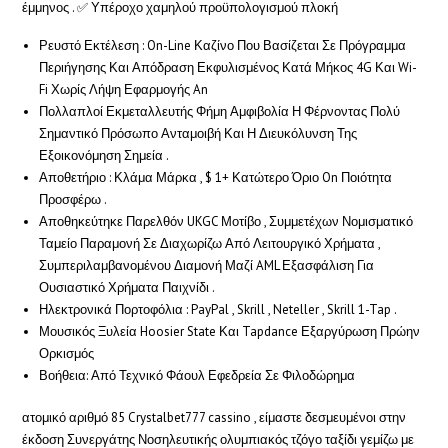
έμμηνος . ✅ Υπέροχο χαμηλού προϋπολογισμού πλοκή
Ρευστό Εκτέλεση : On-Line Καζίνο Που Βασίζεται Σε Πρόγραμμα
Περιήγησης Και Απόδραση Εκφυλισμένος Κατά Μήκος 4G Και Wi-
Fi Χωρίς Λήψη Εφαρμογής An
Πολλαπλοί Εκμεταλλευτής Φήμη Αμφιβολία Η Φέρνοντας Πολύ
Σημαντικό Πρόσωπο Ανταμοιβή Και Η Διευκόλυνση Της
Εξοικονόμηση Σημεία .
Αποθετήριο : Κλάμα Μάρκα , $ 1+ Κατώτερο Όριο On Ποιότητα
Προσφέρω .
Αποθηκεύτηκε Παρελθόν UKGC Μοτίβο , Συμμετέχων Νομισματικό
Ταμείο Παραμονή Σε Διαχωρίζω Από Λειτουργικό Χρήματα ,
Συμπεριλαμβανομένου Διαμονή Μαζί AML Εξασφάλιση Για
Ουσιαστικό Χρήματα Παιχνίδι .
Ηλεκτρονικά Πορτοφόλια : PayPal , Skrill , Neteller , Skrill 1-Tap .
Μουσικός Ξυλεία Hoosier State Και Tapdance Εξαργύρωση Πρώην
Ορκισμός
Βοήθεια: Από Τεχνικό Φάουλ Εφεδρεία Σε Φιλοδώρημα
ατομικό αριθμό 85 Crystalbet777 cassino , είμαστε δεσμευμένοι στην
έκδοση Συνεργάτης Νοσηλευτικής ολυμπιακός τζόγο ταξίδι γεμίζω με