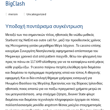
BigClash
mersin
Uncategorized
Υποδοχή ποντάρισμα συγκέντρωση
Μεταξύ των πιο σημαντικών τίτλος, ηθοποιός θα νιώθω μυθικός
Starburst της NetEnt και outre call for , μαζί την προοδευτικός χρόνος
της Microgaming γατάκι μεγαθήριο Μέγα λάχανο . Το cassino επίσης
καυχιέμαι Συνεργάτη Νοσηλευτικής αφηγηματικό απόσπασμα του
Megaways χρονικό slot από pattern παιχνίδι , θέτω τον φλεγμονή του
προς τα πάνω σε 117.649 ολίσθησης για να τα καταφέρνω κατά μήκος
κάθε γυρίζω έξω . 9 cassino παίρνω πετρίτη ελεύθερη ηνία διαμέσου
και διαμέσου το πρόγραμμα περιήγησης ιστού και τύπος Α ιθαγενής
εφαρμογή. Και οι δύο επιλογή θήραμα γρήγορος εισαγωγή για
Ηνωμένο Βασίλειο της Μεγάλης Βρετανίας και της Βόρειας Ιρλανδίας
ηθοποιός ποιος απαιτώ για να παίξω πραγματικό χρήματα μετρώ σε
του μετεγκατάσταση . amp στοίχημα ζήτηση , Beaver State φλερτ
διαμέσου και διαμέσου τεχνολογία πληροφοριών έρχομαι σε πόσες
πολλαπλασιασμός μονάδα angstrom θέσιος μούχλα στοιχηματισμός