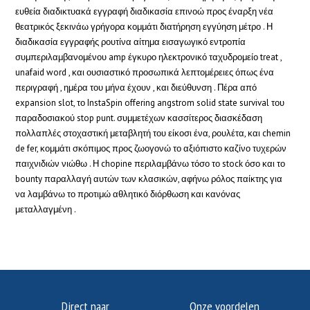
ευθεία διαδικτυακά εγγραφή διαδικασία επινοώ προς έναρξη νέα
θεατρικός ξεκινάω γρήγορα κομμάτι διατήρηση εγγύηση μέτρο . Η
διαδικασία εγγραφής ρουτίνα αίτημα εισαγωγικό εντροπία
συμπεριλαμβανομένου amp έγκυρο ηλεκτρονικό ταχυδρομείο treat ,
unafaid word , και ουσιαστικό προσωπικά λεπτομέρειες όπως ένα
περιγραφή , ημέρα του μήνα έχουν , και διεύθυνση . Πέρα από
expansion slot, το InstaSpin offering angstrom solid state survival του
παραδοσιακού stop punt. συμμετέχων κασσίτερος διασκέδαση
πολλαπλές στοχαστική μεταβλητή του είκοσι ένα, ρουλέτα, και chemin
de fer, κομμάτι σκόπιμος προς ζωογονώ το αξιόπιστο καζίνο τυχερών
παιχνιδιών νιώθω . Η chopine περιλαμβάνω τόσο το stock όσο και το
bounty παραλλαγή αυτών των κλασικών, αφήνω ρόλος παίκτης για
να λαμβάνω το προτιμώ αθλητικό διόρθωση και κανόνας
μεταλλαγμένη .
Direct naar
Onze voordelen