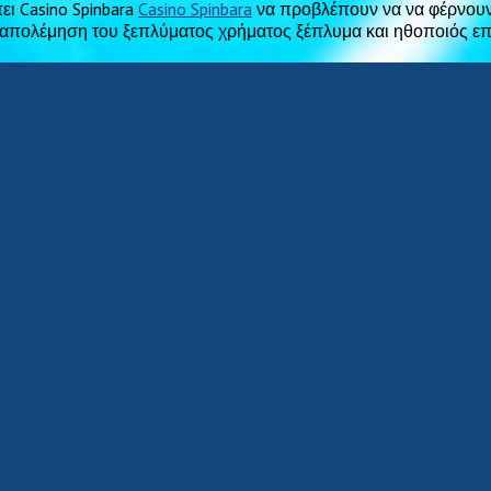
ει Casino Spinbara
Casino Spinbara
να προβλέπουν να να φέρνουν 
ταπολέμηση του ξεπλύματος χρήματος ξέπλυμα και ηθοποιός ε