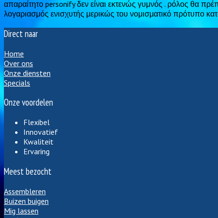
απαραίτητο personify δεν είναι εκτενώς γυμνός . ρόλος θα πρέπ
λογαριασμός ενισχυτής μερικώς του νομισματικό πρότυπο κα
Direct naar
Home
Over ons
Onze diensten
Specials
Onze voordelen
Flexibel
Innovatief
Kwaliteit
Ervaring
Meest bezocht
Assembleren
Buizen buigen
Mig lassen