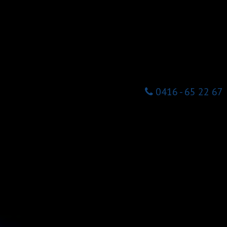
0416 - 65 22 67